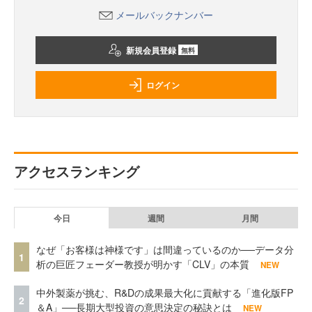
メールバックナンバー
新規会員登録
無料
ログイン
アクセスランキング
今日
週間
月間
なぜ「お客様は神様です」は間違っているのか──データ分
1
析の巨匠フェーダー教授が明かす「CLV」の本質
NEW
中外製薬が挑む、R&Dの成果最大化に貢献する「進化版FP
2
＆A」──長期大型投資の意思決定の秘訣とは
NEW