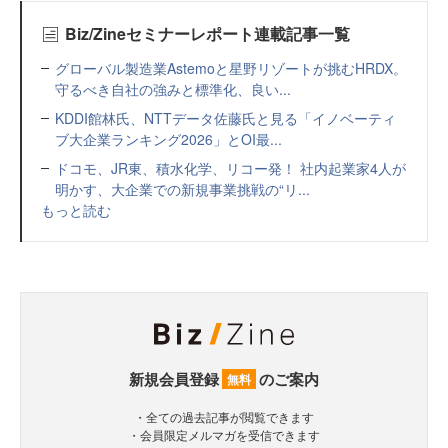
Biz/Zineセミナーレポート連載記事一覧
グローバル製造業Astemoと星野リゾートが挑むHRDX。
守るべき自社の強みと標準化、良い...
KDDI館林氏、NTTデータ佐藤氏と見る「イノベーティ
ブ大企業ランキング2026」とOI最...
ドコモ、JR東、積水化学、リコー発！ 社内起業家4人が
明かす、大企業での新規事業挑戦の“リ...
もっと読む
新規会員登録
のご案内
無料
・全ての過去記事が閲覧できます
・会員限定メルマガを受信できます