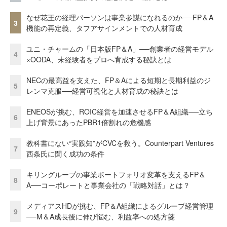
なぜ花王の経理パーソンは事業参謀になれるのか──FP＆A
3
機能の再定義、タフアサインメントでの人材育成
ユニ・チャームの「日本版FP＆A」──創業者の経営モデル
4
×OODA、未経験者をプロへ育成する秘訣とは
NECの最高益を支えた、FP＆Aによる短期と長期利益のジ
5
レンマ克服──経営可視化と人材育成の秘訣とは
ENEOSが挑む、ROIC経営を加速させるFP＆A組織──立ち
6
上げ背景にあったPBR1倍割れの危機感
教科書にない“実践知”がCVCを救う。Counterpart Ventures
7
西条氏に聞く成功の条件
キリングループの事業ポートフォリオ変革を支えるFP＆
8
A──コーポレートと事業会社の「戦略対話」とは？
メディアスHDが挑む、FP＆A組織によるグループ経営管理
9
──M＆A成長後に伸び悩む、利益率への処方箋