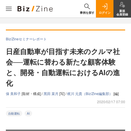
新規
事例を探す
ログイン
会員登録
Biz/Zineセミナーレポート
日産自動車が目指す未来のクルマ社
会──運転に替わる新たな顧客体験
と、開発・自動運転におけるAIの進
化
保 美和子
[取材・構成] /
黑田 菜月
[写] /
梶川 元貴（Biz/Zine編集部）
[編]
2020/02/17 07:00
自動運転
AI