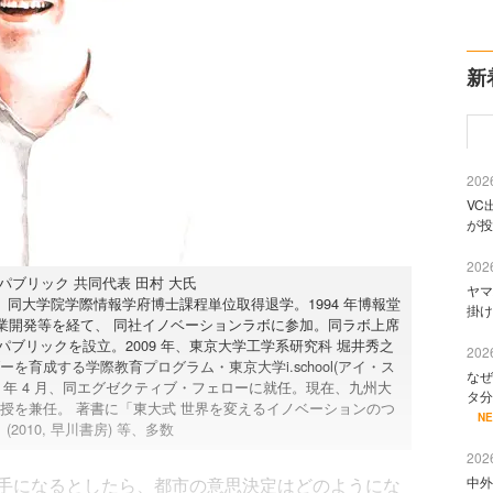
新
2026
VC
が投
2026
パブリック 共同代表 田村 大氏
ヤマ
同大学院学際情報学府博士課程単位取得退学。1994 年博報堂
掛け
業開発等を経て、 同社イノベーションラボに参加。同ラボ上席
・パブリックを設立。2009 年、東京大学工学系研究科 堀井秀之
2026
育成する学際教育プログラム・東京大学i.school(アイ・ス
なぜ
3 年 4 月、同エグゼクティブ・フェローに就任。現在、九州大
タ分
授を兼任。 著書に「東大式 世界を変えるイノベーションのつ
N
2010, 早川書房) 等、多数
2026
手になるとしたら、都市の意思決定はどのようにな
中外