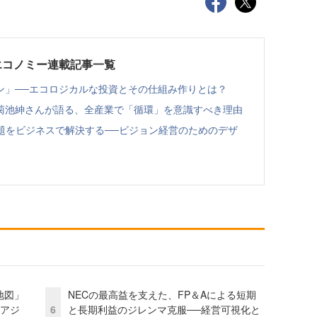
エコノミー連載記事一覧
ン」──エコロジカルな投資とその仕組み作りとは？
菊池紳さんが語る、全産業で「循環」を意識すべき理由
題をビジネスで解決する──ビジョン経営のためのデザ
地図」
NECの最高益を支えた、FP＆Aによる短期
とアジ
6
と長期利益のジレンマ克服──経営可視化と