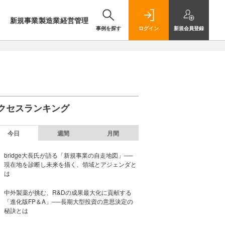
新規事業
製造業
経営管理
事例を探す
ログイン
新規
会員登録
クセスランキング
今日
週間
月間
bridge大長氏が語る「新規事業の自走地図」──
現在地を診断し未来を描く、領域とアジェンダと
は
中外製薬が挑む、R&Dの成果最大化に貢献する
「進化版FP＆A」──長期大型投資の意思決定の
秘訣とは