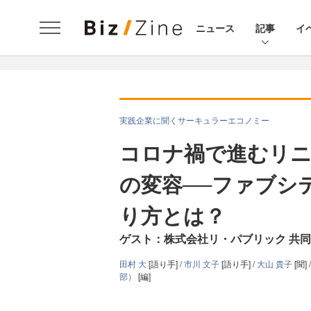
ニュース
記事
イ
実践企業に聞くサーキュラーエコノミー
コロナ禍で進むリ
の変容──ファブシ
り方とは？
ゲスト：株式会社リ・パブリック 共同
田村 大
[語り手] /
市川 文子
[語り手] /
大山 貴子
[聞] 
部）
[編]