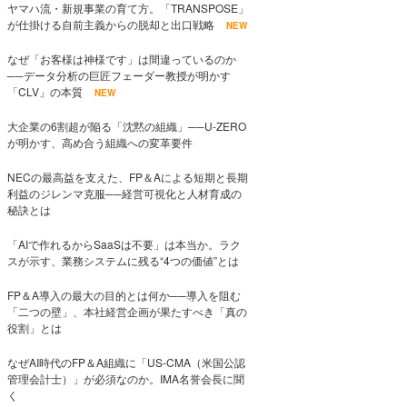
ヤマハ流・新規事業の育て方。「TRANSPOSE」
が仕掛ける自前主義からの脱却と出口戦略
NEW
なぜ「お客様は神様です」は間違っているのか
──データ分析の巨匠フェーダー教授が明かす
「CLV」の本質
NEW
大企業の6割超が陥る「沈黙の組織」──U-ZERO
が明かす、高め合う組織への変革要件
NECの最高益を支えた、FP＆Aによる短期と長期
利益のジレンマ克服──経営可視化と人材育成の
秘訣とは
「AIで作れるからSaaSは不要」は本当か。ラク
スが示す、業務システムに残る“4つの価値”とは
FP＆A導入の最大の目的とは何か──導入を阻む
「二つの壁」、本社経営企画が果たすべき「真の
役割」とは
なぜAI時代のFP＆A組織に「US-CMA（米国公認
管理会計士）」が必須なのか。IMA名誉会長に聞
く