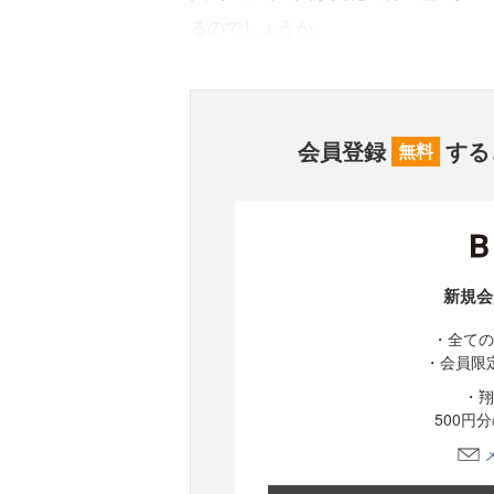
るのでしょうか。
会員登録
する
無料
新規会
・全ての
・会員限
・翔
500円