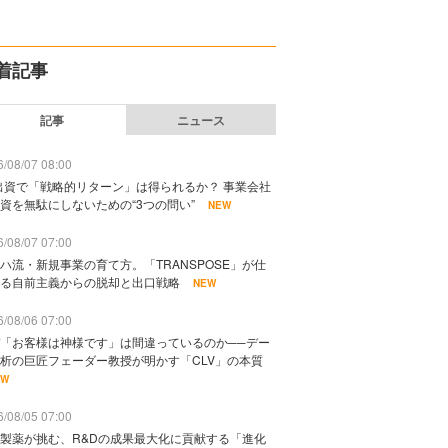
着記事
記事
ニュース
/08/07 08:00
出資で「戦略的リターン」は得られるか？ 事業会社
資を無駄にしないための“3つの問い”
NEW
/08/07 07:00
ハ流・新規事業の育て方。「TRANSPOSE」が仕
る自前主義からの脱却と出口戦略
NEW
/08/06 07:00
「お客様は神様です」は間違っているのか──デー
析の巨匠フェーダー教授が明かす「CLV」の本質
EW
/08/05 07:00
製薬が挑む、R&Dの成果最大化に貢献する「進化