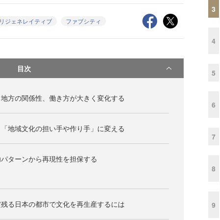
3
リジェネレイティブ
ファブシティ
4
目次
5
と地方の関係性、働き方が大きく変化する
6
ら「地域文化の担い手や作り手」に変える
7
功パターンから再現性を担保する
8
だ残る日本の都市で文化を再生産するには
9