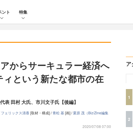
ベント
特集
ニアからサーキュラー経済へ
ア
ティという新たな都市の在
1
代表 田村 大氏、市川文子氏【後編】
/
フェリックス清香
[取材・構成] /
青松 基
[画] /
栗原 茂（Biz/Zine編集
2
2020/07/08 07:00