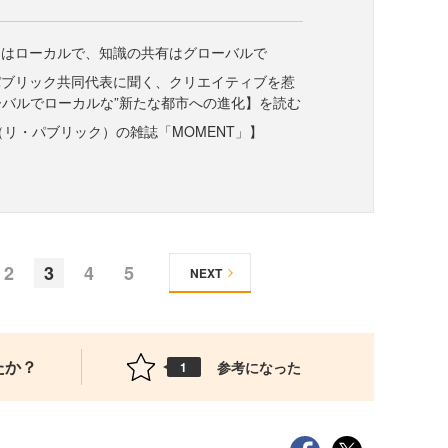
スはローカルで、知識の共有はグローバルで
パブリック共同代表に聞く、クリエイティブを惹
ーバルでローカルな”新たな都市への進化】を読む
IC（リ・パブリック）の雑誌「MOMENT」】
2
3
4
5
NEXT
たか？
参考になった
1