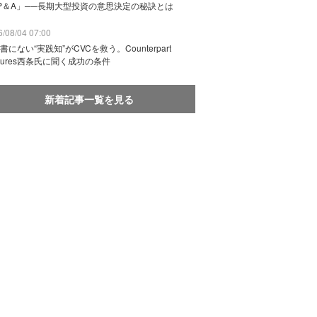
P＆A」──長期大型投資の意思決定の秘訣とは
/08/04 07:00
書にない“実践知”がCVCを救う。Counterpart
ntures西条氏に聞く成功の条件
新着記事一覧を見る