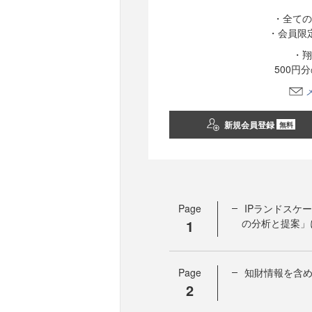
・全ての
・会員限
・翔
500円
新規会員登録
無料
Page
IPランドスケ
1
の分析と提案」
Page
知財情報を含
2