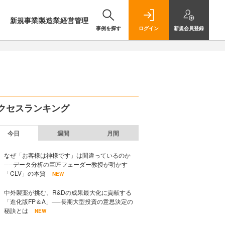
新規事業
製造業
経営管理
事例を探す
ログイン
新規
会員登録
クセスランキング
今日
週間
月間
なぜ「お客様は神様です」は間違っているのか
──データ分析の巨匠フェーダー教授が明かす
「CLV」の本質
NEW
中外製薬が挑む、R&Dの成果最大化に貢献する
「進化版FP＆A」──長期大型投資の意思決定の
秘訣とは
NEW