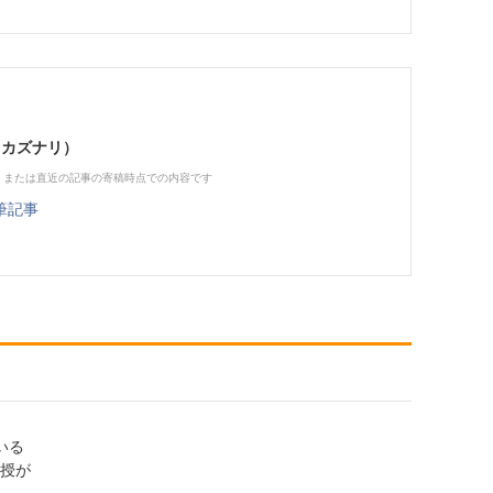
 カズナリ）
、または直近の記事の寄稿時点での内容です
筆記事
いる
教授が