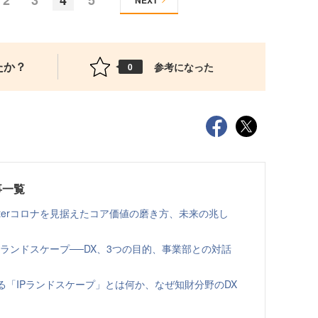
NEXT
たか？
参考になった
0
事一覧
fterコロナを見据えたコア価値の磨き方、未来の兆し
Pランドスケープ──DX、3つの目的、事業部との対話
る「IPランドスケープ」とは何か、なぜ知財分野のDX