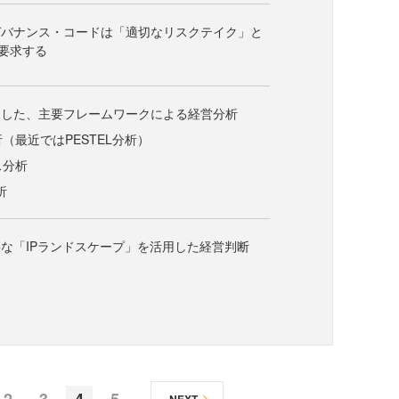
ガバナンス・コードは「適切なリスクテイク」と
要求する
用した、主要フレームワークによる経営分析
析（最近ではPESTEL分析）
ス分析
析
な「IPランドスケープ」を活用した経営判断
2
3
4
5