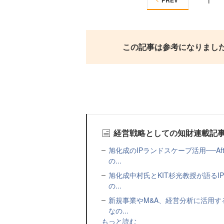
PREV
この記事は参考になりまし
経営戦略としての知財連載記
旭化成のIPランドスケープ活用──A
の...
旭化成中村氏とKIT杉光教授が語るI
の...
新規事業やM&A、経営分析に活用す
なの...
もっと読む