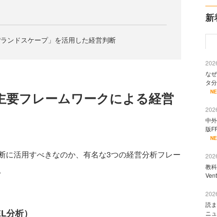
新
Pランドスケープ」を活用した経営判断
2026
なぜ
タ分
N
主要フレームワークによる経営
2026
中外
版F
N
に活用すべきなのか、有名な3つの経営分析フレー
2026
教科
。
Ve
2026
読ま
EL分析）
ニュ