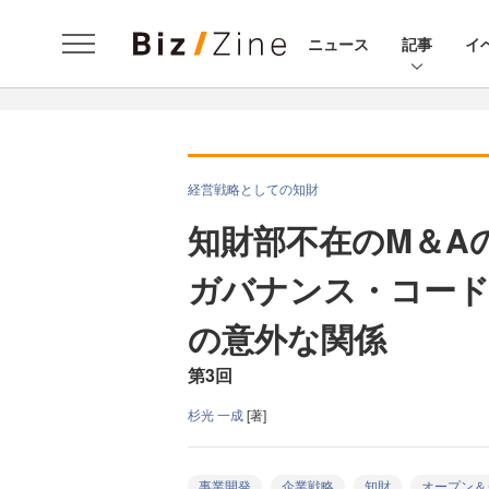
ニュース
記事
イ
経営戦略としての知財
知財部不在のM＆A
ガバナンス・コード
の意外な関係
第3回
杉光 一成
[著]
事業開発
企業戦略
知財
オープン＆