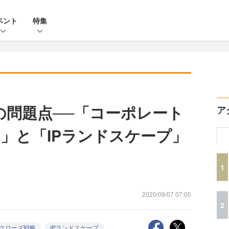
ベント
特集
の問題点──「コーポレート
ア
」と「IPランドスケープ」
1
2020/09/07 07:00
2
クローズ戦略
IPランドスケープ