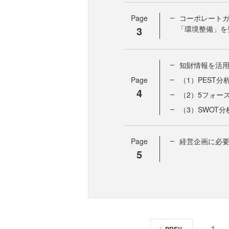
Page
コーポレート
3
「環境整備」を
知財情報を活
Page
（1）PEST分
4
（2）5フォー
（3）SWOT分
Page
経営企画に必要
5
1