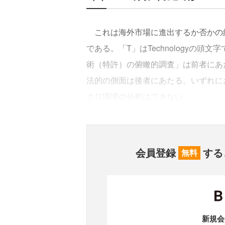
これは海外市場に進出するか否かの
である。「T」はTechnologyの頭
術（特許）の俯瞰的調査」は前者にあ
法的の側面は後者にあたる。いずれに
クロ環境の分析はできない。
会員登録
する
無料
新規会