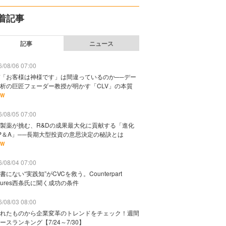
着記事
記事
ニュース
/08/06 07:00
「お客様は神様です」は間違っているのか──デー
析の巨匠フェーダー教授が明かす「CLV」の本質
EW
/08/05 07:00
製薬が挑む、R&Dの成果最大化に貢献する「進化
P＆A」──長期大型投資の意思決定の秘訣とは
EW
/08/04 07:00
書にない“実践知”がCVCを救う。Counterpart
ntures西条氏に聞く成功の条件
/08/03 08:00
れたものから企業変革のトレンドをチェック！週間
ースランキング【7/24～7/30】