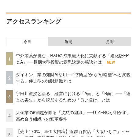
アクセスランキング
今日
週間
月間
中外製薬が挑む、R&Dの成果最大化に貢献する「進化版FP
1
＆A」──長期大型投資の意思決定の秘訣とは
NEW
ダイキン工業の知財AI活用──“防衛型”から“戦略型”へと変貌
2
する、伴走型の知財組織とは
宇田川教授と語る、経営における「A面」と「B面」──「経
3
営の喪失」から脱却するための「良い負け」とは
大企業の6割超が陥る「沈黙の組織」──U-ZEROが明かす、
4
高め合う組織への変革要件
【売上170%、単価大幅増】近鉄百貨店「大阪いちご」ヒッ
5