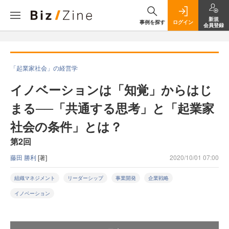
新規
事例を探す
ログイン
会員登録
「起業家社会」の経営学
イノベーションは「知覚」からはじ
まる──「共通する思考」と「起業家
社会の条件」とは？
第2回
藤田 勝利
[著]
2020/10/01 07:00
組織マネジメント
リーダーシップ
事業開発
企業戦略
イノベーション