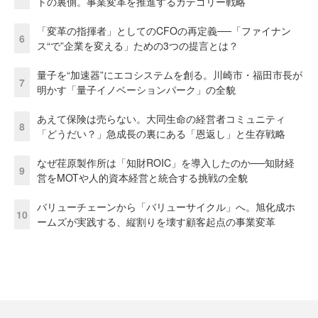
トの裏側。事業変革を推進するカテゴリー戦略
「変革の指揮者」としてのCFOの再定義──「ファイナン
6
ス“で”企業を変える」ための3つの提言とは？
量子を“加速器”にエコシステムを創る。川崎市・福田市長が
7
明かす「量子イノベーションパーク」の全貌
あえて保険は売らない。大同生命の経営者コミュニティ
8
「どうだい？」急成長の裏にある「恩返し」と生存戦略
なぜ荏原製作所は「知財ROIC」を導入したのか──知財経
9
営をMOTや人的資本経営と統合する挑戦の全貌
バリューチェーンから「バリューサイクル」へ。旭化成ホ
10
ームズが実践する、縦割りを壊す顧客起点の事業変革