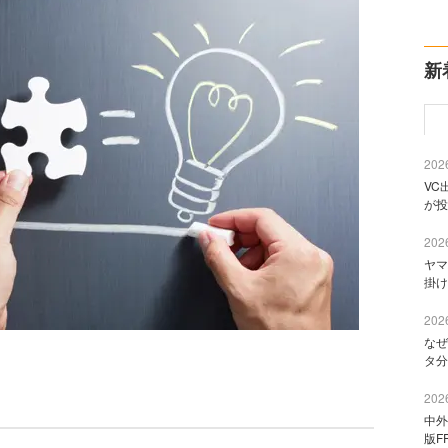
新
2026
VC
が投
2026
ヤマ
掛け
2026
なぜ
タ分
2026
中外
版F