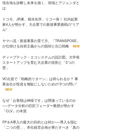
現在地を診断し未来を描く、領域とアジェンダと
は
ドコモ、JR東、積水化学、リコー発！ 社内起業
家4人が明かす、大企業での新規事業挑戦の“リア
ル”
ヤマハ流・新規事業の育て方。「TRANSPOSE」
が仕掛ける自前主義からの脱却と出口戦略
NEW
ディープテック・エコシステムの設計図。大学発
スタートアップを育む大企業の役割と「3つの
壁」
VC出資で「戦略的リターン」は得られるか？ 事
業会社が投資を無駄にしないための“3つの問い”
NEW
なぜ「お客様は神様です」は間違っているのか
──データ分析の巨匠フェーダー教授が明かす
「CLV」の本質
FP＆A導入の最大の目的とは何か──導入を阻む
「二つの壁」、本社経営企画が果たすべき「真の