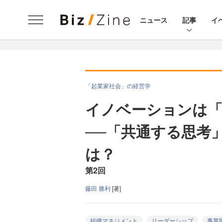
ニュース
記事
イ
「起業家社会」の経営学
イノベーションは
──「共通する思考
は？
第2回
藤田 勝利
[著]
組織マネジメント
リーダーシップ
事業