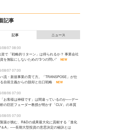
着記事
記事
ニュース
/08/07 08:00
出資で「戦略的リターン」は得られるか？ 事業会社
資を無駄にしないための“3つの問い”
NEW
/08/07 07:00
ハ流・新規事業の育て方。「TRANSPOSE」が仕
る自前主義からの脱却と出口戦略
NEW
/08/06 07:00
「お客様は神様です」は間違っているのか──デー
析の巨匠フェーダー教授が明かす「CLV」の本質
/08/05 07:00
製薬が挑む、R&Dの成果最大化に貢献する「進化
P＆A」──長期大型投資の意思決定の秘訣とは