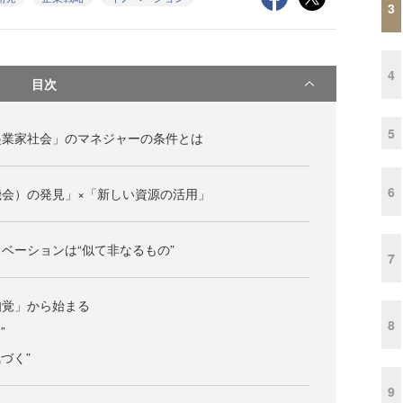
3
4
目次
5
起業家社会」のマネジャーの条件とは
6
会）の発見」×「新しい資源の活用」
ベーションは“似て非なるもの”
7
知覚」から始まる
8
”
づく”
9