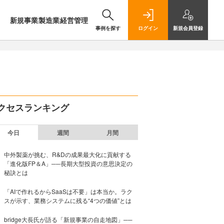
新規事業
製造業
経営管理
事例を探す
ログイン
新規
会員登録
クセスランキング
今日
週間
月間
中外製薬が挑む、R&Dの成果最大化に貢献する
「進化版FP＆A」──長期大型投資の意思決定の
秘訣とは
「AIで作れるからSaaSは不要」は本当か。ラク
スが示す、業務システムに残る“4つの価値”とは
bridge大長氏が語る「新規事業の自走地図」──