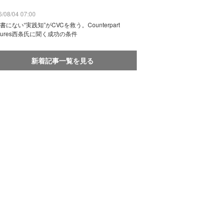
/08/04 07:00
書にない“実践知”がCVCを救う。Counterpart
ntures西条氏に聞く成功の条件
新着記事一覧を見る