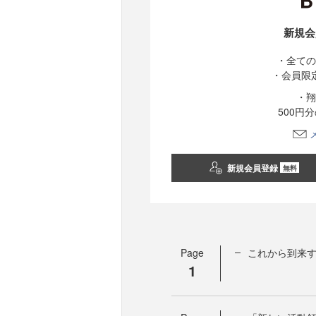
新規会
・全ての
・会員限
・翔
500円
新規会員登録
無料
Page
これから到来
1