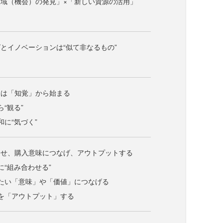
域（機会）の発見」×「新しい資源の活用」
とイノベーションは“似て非なるもの”
ンは「知覚」から始まる
“観る”
和に“気づく”
わせ、購入意味につなげ、アウトプットする
に“組み合わせる”
たい「意味」や「価値」につなげる
を「アウトプット」する