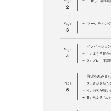
Page
「新しい活動領
2
Page
マーケティング
3
イノベーショ
Page
1：違う角度から
4
2：ズレ、不調
資源を組み合
Page
3：資源を新た
5
4：顧客が買い
5：形あるもの