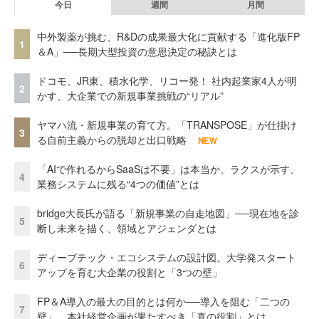
今日
週間
月間
中外製薬が挑む、R&Dの成果最大化に貢献する「進化版FP
1
＆A」──長期大型投資の意思決定の秘訣とは
ドコモ、JR東、積水化学、リコー発！ 社内起業家4人が明
2
かす、大企業での新規事業挑戦の“リアル”
ヤマハ流・新規事業の育て方。「TRANSPOSE」が仕掛け
3
る自前主義からの脱却と出口戦略
NEW
「AIで作れるからSaaSは不要」は本当か。ラクスが示す、
4
業務システムに残る“4つの価値”とは
bridge大長氏が語る「新規事業の自走地図」──現在地を診
5
断し未来を描く、領域とアジェンダとは
ディープテック・エコシステムの設計図。大学発スタート
6
アップを育む大企業の役割と「3つの壁」
FP＆A導入の最大の目的とは何か──導入を阻む「二つの
7
壁」、本社経営企画が果たすべき「真の役割」とは