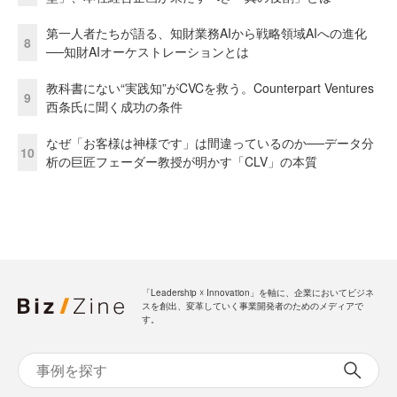
第一人者たちが語る、知財業務AIから戦略領域AIへの進化
8
──知財AIオーケストレーションとは
教科書にない“実践知”がCVCを救う。Counterpart Ventures
9
西条氏に聞く成功の条件
なぜ「お客様は神様です」は間違っているのか──データ分
10
析の巨匠フェーダー教授が明かす「CLV」の本質
「Leadership ☓ Innovation」を軸に、企業においてビジネ
スを創出、変革していく事業開発者のためのメディアで
す。