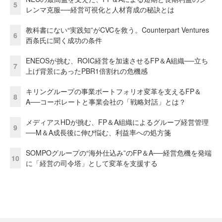
5
レンマ克服──経営可視化と人材育成の秘訣とは
教科書にない“実践知”がCVCを救う。Counterpart Ventures
6
西条氏に聞く成功の条件
ENEOSが挑む、ROIC経営を加速させるFP＆A組織──立ち
7
上げ背景にあったPBR1倍割れの危機感
キリングループの事業ポートフォリオ変革を支えるFP＆
8
A──コーポレートと事業会社の「戦略対話」とは？
メディアスHDが挑む、FP＆A組織によるグループ経営管理
9
──M＆A成長後に伸び悩む、利益率への処方箋
SOMPOグループの“海外仕込み”のFP＆A──経営危機を発端
10
に「経営の司令塔」として変革を支援する