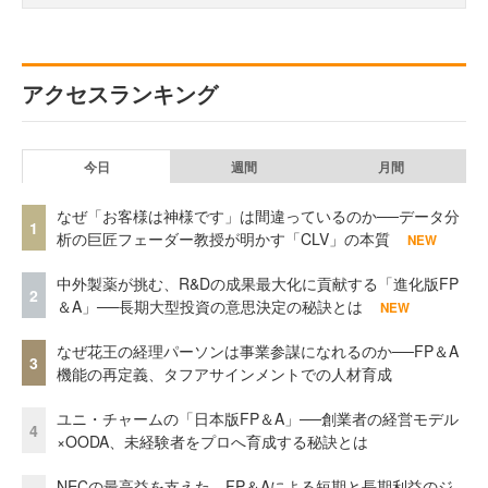
アクセスランキング
今日
週間
月間
なぜ「お客様は神様です」は間違っているのか──データ分
1
析の巨匠フェーダー教授が明かす「CLV」の本質
NEW
中外製薬が挑む、R&Dの成果最大化に貢献する「進化版FP
2
＆A」──長期大型投資の意思決定の秘訣とは
NEW
なぜ花王の経理パーソンは事業参謀になれるのか──FP＆A
3
機能の再定義、タフアサインメントでの人材育成
ユニ・チャームの「日本版FP＆A」──創業者の経営モデル
4
×OODA、未経験者をプロへ育成する秘訣とは
NECの最高益を支えた、FP＆Aによる短期と長期利益のジ