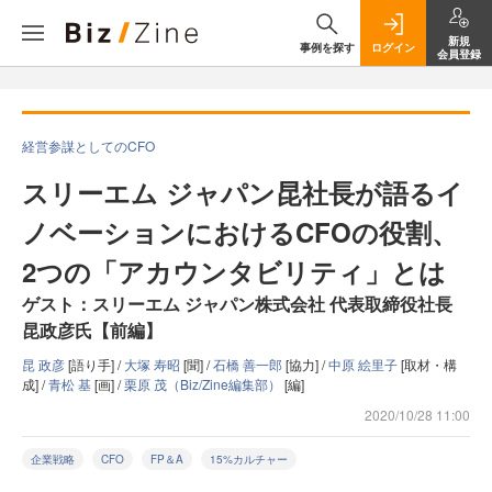
新規
事例を探す
ログイン
会員登録
経営参謀としてのCFO
スリーエム ジャパン昆社長が語るイ
ノベーションにおけるCFOの役割、
2つの「アカウンタビリティ」とは
ゲスト：スリーエム ジャパン株式会社 代表取締役社長
昆政彦氏【前編】
昆 政彦
[語り手] /
大塚 寿昭
[聞] /
石橋 善一郎
[協力] /
中原 絵里子
[取材・構
成] /
青松 基
[画] /
栗原 茂（Biz/Zine編集部）
[編]
2020/10/28 11:00
企業戦略
CFO
FP＆A
15%カルチャー