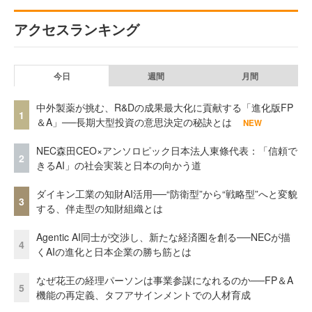
アクセスランキング
今日
週間
月間
中外製薬が挑む、R&Dの成果最大化に貢献する「進化版FP
1
＆A」──長期大型投資の意思決定の秘訣とは
NEW
NEC森田CEO×アンソロピック日本法人東條代表：「信頼で
2
きるAI」の社会実装と日本の向かう道
ダイキン工業の知財AI活用──“防衛型”から“戦略型”へと変貌
3
する、伴走型の知財組織とは
Agentic AI同士が交渉し、新たな経済圏を創る──NECが描
4
くAIの進化と日本企業の勝ち筋とは
なぜ花王の経理パーソンは事業参謀になれるのか──FP＆A
5
機能の再定義、タフアサインメントでの人材育成