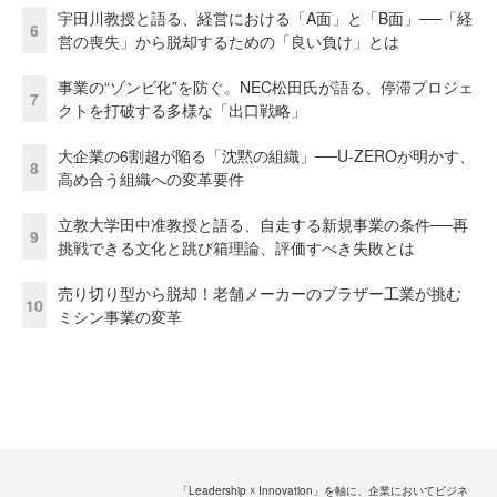
宇田川教授と語る、経営における「A面」と「B面」──「経
6
営の喪失」から脱却するための「良い負け」とは
事業の“ゾンビ化”を防ぐ。NEC松田氏が語る、停滞プロジェ
7
クトを打破する多様な「出口戦略」
大企業の6割超が陥る「沈黙の組織」──U-ZEROが明かす、
8
高め合う組織への変革要件
立教大学田中准教授と語る、自走する新規事業の条件──再
9
挑戦できる文化と跳び箱理論、評価すべき失敗とは
売り切り型から脱却！老舗メーカーのブラザー工業が挑む
10
ミシン事業の変革
「Leadership ☓ Innovation」を軸に、企業においてビジネ