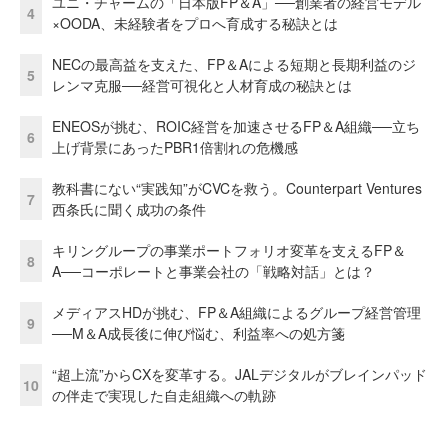
ユニ・チャームの「日本版FP＆A」──創業者の経営モデル
4
×OODA、未経験者をプロへ育成する秘訣とは
NECの最高益を支えた、FP＆Aによる短期と長期利益のジ
5
レンマ克服──経営可視化と人材育成の秘訣とは
ENEOSが挑む、ROIC経営を加速させるFP＆A組織──立ち
6
上げ背景にあったPBR1倍割れの危機感
教科書にない“実践知”がCVCを救う。Counterpart Ventures
7
西条氏に聞く成功の条件
キリングループの事業ポートフォリオ変革を支えるFP＆
8
A──コーポレートと事業会社の「戦略対話」とは？
メディアスHDが挑む、FP＆A組織によるグループ経営管理
9
──M＆A成長後に伸び悩む、利益率への処方箋
“超上流”からCXを変革する。JALデジタルがブレインパッド
10
の伴走で実現した自走組織への軌跡