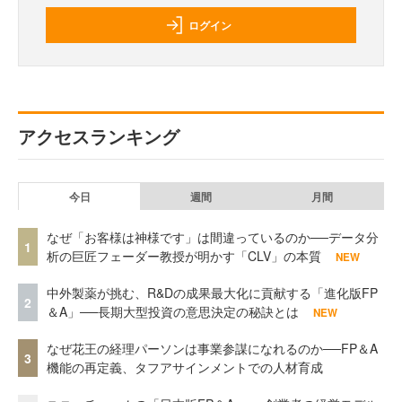
ログイン
アクセスランキング
今日
週間
月間
なぜ「お客様は神様です」は間違っているのか──データ分
1
析の巨匠フェーダー教授が明かす「CLV」の本質
NEW
中外製薬が挑む、R&Dの成果最大化に貢献する「進化版FP
2
＆A」──長期大型投資の意思決定の秘訣とは
NEW
なぜ花王の経理パーソンは事業参謀になれるのか──FP＆A
3
機能の再定義、タフアサインメントでの人材育成