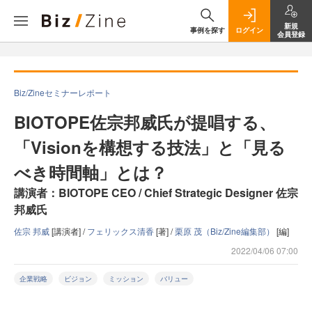
新規
事例を探す
ログイン
会員登録
Biz/Zineセミナーレポート
BIOTOPE佐宗邦威氏が提唱する、
「Visionを構想する技法」と「見る
べき時間軸」とは？
講演者：BIOTOPE CEO / Chief Strategic Designer 佐宗
邦威氏
佐宗 邦威
[講演者] /
フェリックス清香
[著] /
栗原 茂（Biz/Zine編集部）
[編]
2022/04/06 07:00
企業戦略
ビジョン
ミッション
バリュー