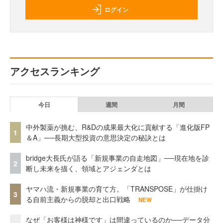
ログイン
アクセスランキング
今日
週間
月間
中外製薬が挑む、R&Dの成果最大化に貢献する「進化版FP
1
＆A」──長期大型投資の意思決定の秘訣とは
bridge大長氏が語る「新規事業の自走地図」──現在地を診
2
断し未来を描く、領域とアジェンダとは
ヤマハ流・新規事業の育て方。「TRANSPOSE」が仕掛け
3
る自前主義からの脱却と出口戦略
NEW
なぜ「お客様は神様です」は間違っているのか──データ分