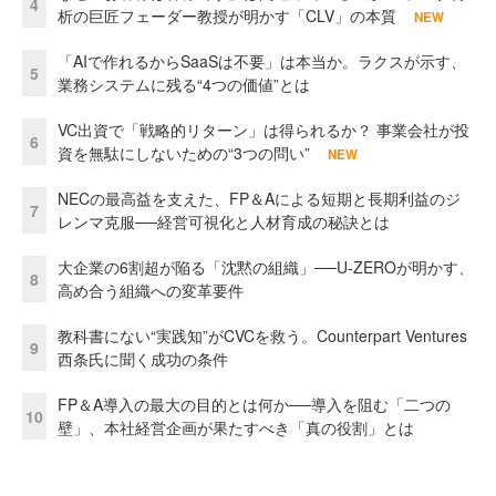
4
析の巨匠フェーダー教授が明かす「CLV」の本質
NEW
「AIで作れるからSaaSは不要」は本当か。ラクスが示す、
5
業務システムに残る“4つの価値”とは
VC出資で「戦略的リターン」は得られるか？ 事業会社が投
6
資を無駄にしないための“3つの問い”
NEW
NECの最高益を支えた、FP＆Aによる短期と長期利益のジ
7
レンマ克服──経営可視化と人材育成の秘訣とは
大企業の6割超が陥る「沈黙の組織」──U-ZEROが明かす、
8
高め合う組織への変革要件
教科書にない“実践知”がCVCを救う。Counterpart Ventures
9
西条氏に聞く成功の条件
FP＆A導入の最大の目的とは何か──導入を阻む「二つの
10
壁」、本社経営企画が果たすべき「真の役割」とは