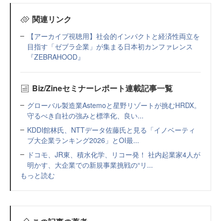
関連リンク
【アーカイブ視聴用】社会的インパクトと経済性両立を
目指す「ゼブラ企業」が集まる日本初カンファレンス
『ZEBRAHOOD』
Biz/Zineセミナーレポート連載記事一覧
グローバル製造業Astemoと星野リゾートが挑むHRDX。
守るべき自社の強みと標準化、良い...
KDDI館林氏、NTTデータ佐藤氏と見る「イノベーティ
ブ大企業ランキング2026」とOI最...
ドコモ、JR東、積水化学、リコー発！ 社内起業家4人が
明かす、大企業での新規事業挑戦の“リ...
もっと読む