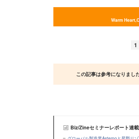
Warm Hear
1
この記事は参考になりまし
Biz/Zineセミナーレポート連
グローバル製造業Astemoと星野リ