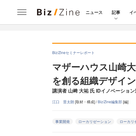
ニュース
記事
イ
Biz/Zineセミナーレポート
マザーハウス山崎大
を創る組織デザイン
講演者 山﨑 大祐 氏 IDイノベーショ
江口 晋太朗
[取材・構成] /
Biz/Zine編集部
[編]
事業開発
ローカリゼーション
ローカリ