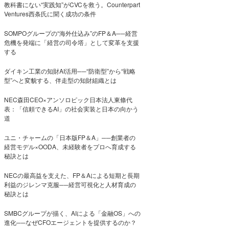
教科書にない“実践知”がCVCを救う。Counterpart
Ventures西条氏に聞く成功の条件
SOMPOグループの“海外仕込み”のFP＆A──経営
危機を発端に「経営の司令塔」として変革を支援
する
ダイキン工業の知財AI活用──“防衛型”から“戦略
型”へと変貌する、伴走型の知財組織とは
NEC森田CEO×アンソロピック日本法人東條代
表：「信頼できるAI」の社会実装と日本の向かう
道
ユニ・チャームの「日本版FP＆A」──創業者の
経営モデル×OODA、未経験者をプロへ育成する
秘訣とは
NECの最高益を支えた、FP＆Aによる短期と長期
利益のジレンマ克服──経営可視化と人材育成の
秘訣とは
SMBCグループが描く、AIによる「金融OS」への
進化──なぜCFOエージェントを提供するのか？