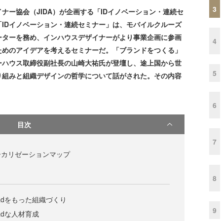
3
ー協会（JIDA）が企画する「IDイノベーション・連続セ
。「IDイノベーション・連続セミナー」は、モバイルクルーズ
ーターを務め、インハウスデザイナーがより事業企画に参画
4
ためのアイデアを考えるセミナーだ。「ブランドをつくる」
ーハウス取締役副社長の山崎大祐氏が登壇し、途上国から世
5
り組みと組織デザインの哲学について話がされた。その内容
6
目次
7
ーカリゼーションマップ
8
l Headをもった組織づくり
9
 Headな人材育成