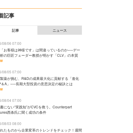
着記事
記事
ニュース
/08/06 07:00
「お客様は神様です」は間違っているのか──デー
析の巨匠フェーダー教授が明かす「CLV」の本質
EW
/08/05 07:00
製薬が挑む、R&Dの成果最大化に貢献する「進化
P＆A」──長期大型投資の意思決定の秘訣とは
EW
/08/04 07:00
書にない“実践知”がCVCを救う。Counterpart
ntures西条氏に聞く成功の条件
/08/03 08:00
れたものから企業変革のトレンドをチェック！週間