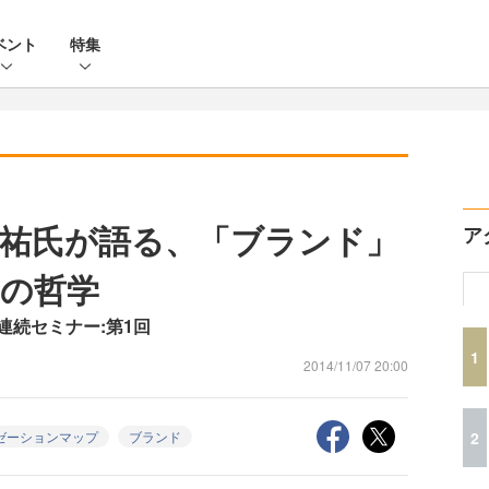
ベント
特集
祐氏が語る、「ブランド」
ア
の哲学
ン連続セミナー:第1回
1
2014/11/07 20:00
2
ゼーションマップ
ブランド