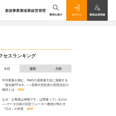
新規事業
製造業
経営管理
事例を探す
ログイン
新規
会員登録
クセスランキング
今日
週間
月間
中外製薬が挑む、R&Dの成果最大化に貢献する
「進化版FP＆A」──長期大型投資の意思決定の
秘訣とは
NEW
なぜ「お客様は神様です」は間違っているのか
──データ分析の巨匠フェーダー教授が明かす
「CLV」の本質
NEW