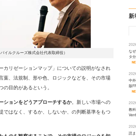
新
2026
なぜ
モバイルクルーズ株式会社代表取締役）
タ分
N
ーカリゼーションマップ」についての説明がなされ
2026
言葉、法規制、形や色、ロジックなどを、その市場
中外
版F
つの目的があるという。
N
ーションをどうアプローチするか
。新しい市場への
2026
教科
提ではなく、するか、しないか、の判断基準をもつ
Ve
2026
読ま
たものを観察することで、その市場のロジックを知