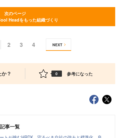
次のページ
t,Cool Headをもった組織づくり
2
3
4
NEXT
たか？
参考になった
0
載記事一覧
ゾートが挑むHRDX。守るべき自社の強みと標準化、良