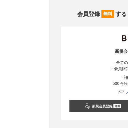
会員登録
する
無料
新規会
・全ての
・会員限
・翔
500円
新規会員登録
無料