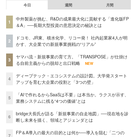
今日
週間
月間
中外製薬が挑む、R&Dの成果最大化に貢献する「進化版FP
1
＆A」──長期大型投資の意思決定の秘訣とは
ドコモ、JR東、積水化学、リコー発！ 社内起業家4人が明
2
かす、大企業での新規事業挑戦の“リアル”
ヤマハ流・新規事業の育て方。「TRANSPOSE」が仕掛け
3
る自前主義からの脱却と出口戦略
NEW
ディープテック・エコシステムの設計図。大学発スタート
4
アップを育む大企業の役割と「3つの壁」
「AIで作れるからSaaSは不要」は本当か。ラクスが示す、
5
業務システムに残る“4つの価値”とは
bridge大長氏が語る「新規事業の自走地図」──現在地を診
6
断し未来を描く、領域とアジェンダとは
FP＆A導入の最大の目的とは何か──導入を阻む「二つの
7