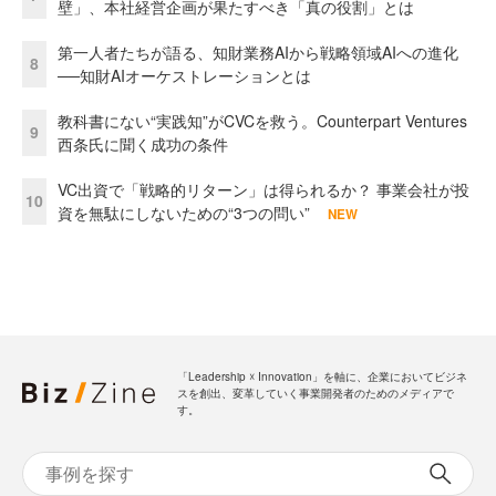
壁」、本社経営企画が果たすべき「真の役割」とは
第一人者たちが語る、知財業務AIから戦略領域AIへの進化
8
──知財AIオーケストレーションとは
教科書にない“実践知”がCVCを救う。Counterpart Ventures
9
西条氏に聞く成功の条件
VC出資で「戦略的リターン」は得られるか？ 事業会社が投
10
資を無駄にしないための“3つの問い”
NEW
「Leadership ☓ Innovation」を軸に、企業においてビジネ
スを創出、変革していく事業開発者のためのメディアで
す。