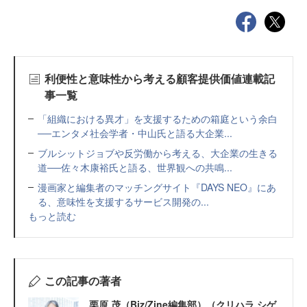
利便性と意味性から考える顧客提供価値連載記
事一覧
「組織における異才」を支援するための箱庭という余白
──エンタメ社会学者・中山氏と語る大企業...
ブルシットジョブや反労働から考える、大企業の生きる
道──佐々木康裕氏と語る、世界観への共鳴...
漫画家と編集者のマッチングサイト『DAYS NEO』にあ
る、意味性を支援するサービス開発の...
もっと読む
この記事の著者
栗原 茂（Biz/Zine編集部）（クリハラ シゲ