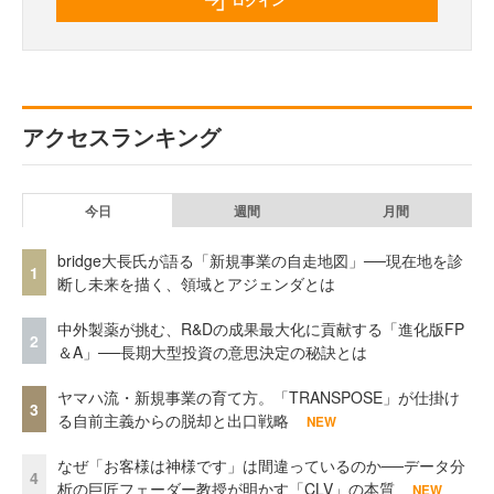
ログイン
アクセスランキング
今日
週間
月間
bridge大長氏が語る「新規事業の自走地図」──現在地を診
1
断し未来を描く、領域とアジェンダとは
中外製薬が挑む、R&Dの成果最大化に貢献する「進化版FP
2
＆A」──長期大型投資の意思決定の秘訣とは
ヤマハ流・新規事業の育て方。「TRANSPOSE」が仕掛け
3
る自前主義からの脱却と出口戦略
NEW
なぜ「お客様は神様です」は間違っているのか──データ分
4
析の巨匠フェーダー教授が明かす「CLV」の本質
NEW