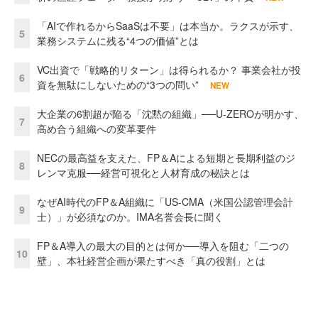
「AIで作れるからSaaSは不要」は本当か。ラクスが示す、
5
業務システムに残る“4つの価値”とは
VC出資で「戦略的リターン」は得られるか？ 事業会社が投
6
資を無駄にしないための“3つの問い”
NEW
大企業の6割超が陥る「沈黙の組織」──U-ZEROが明かす、
7
高め合う組織への変革要件
NECの最高益を支えた、FP＆Aによる短期と長期利益のジ
8
レンマ克服──経営可視化と人材育成の秘訣とは
なぜAI時代のFP＆A組織に「US-CMA（米国公認管理会計
9
士）」が必須なのか。IMA名誉会長に聞く
FP＆A導入の最大の目的とは何か──導入を阻む「二つの
10
壁」、本社経営企画が果たすべき「真の役割」とは