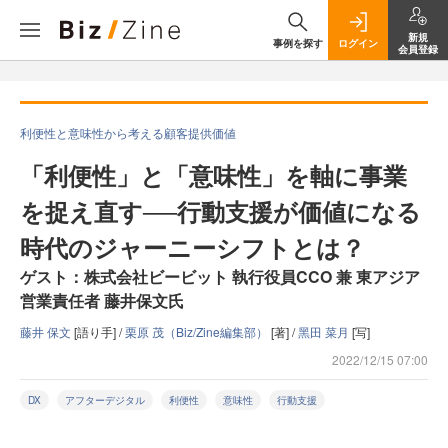
新規
事例を探す
ログイン
会員登録
利便性と意味性から考える顧客提供価値
「利便性」と「意味性」を軸に事業
を捉え直す──行動支援が価値になる
時代のジャーニーシフトとは？
ゲスト：株式会社ビービット 執行役員CCO 兼 東アジア
営業責任者 藤井保文氏
藤井 保文
[語り手] /
栗原 茂（Biz/Zine編集部）
[著] /
黑田 菜月
[写]
2022/12/15 07:00
DX
アフターデジタル
利便性
意味性
行動支援