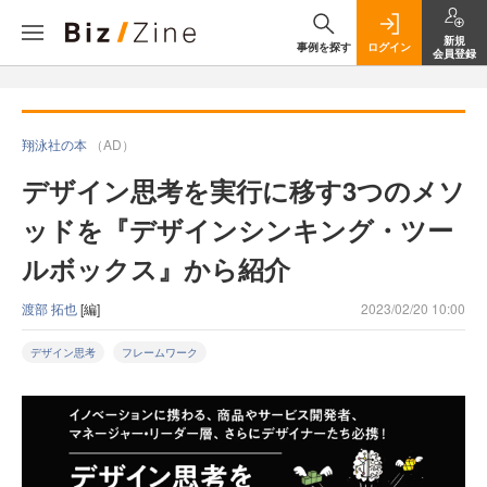
新規
事例を探す
ログイン
会員登録
翔泳社の本
（AD）
デザイン思考を実行に移す3つのメソ
ッドを『デザインシンキング・ツー
ルボックス』から紹介
渡部 拓也
[編]
2023/02/20 10:00
デザイン思考
フレームワーク