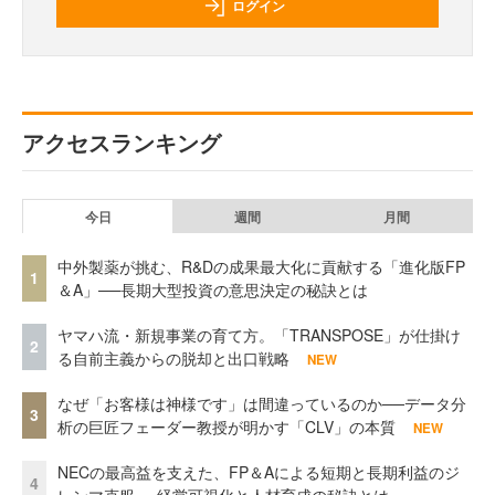
ログイン
アクセスランキング
今日
週間
月間
中外製薬が挑む、R&Dの成果最大化に貢献する「進化版FP
1
＆A」──長期大型投資の意思決定の秘訣とは
ヤマハ流・新規事業の育て方。「TRANSPOSE」が仕掛け
2
る自前主義からの脱却と出口戦略
NEW
なぜ「お客様は神様です」は間違っているのか──データ分
3
析の巨匠フェーダー教授が明かす「CLV」の本質
NEW
NECの最高益を支えた、FP＆Aによる短期と長期利益のジ
4
レンマ克服──経営可視化と人材育成の秘訣とは