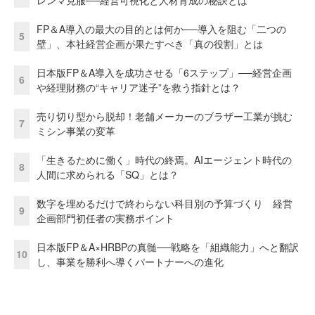
FP＆A導入の最大の目的とは何か──導入を阻む「二つの
5
壁」、本社経営企画が果たすべき「真の役割」とは
日本版FP＆A導入を成功させる「6ステップ」──経営企画
6
や経理財務の“キャリア迷子”を救う指針とは？
売り切り型から脱却！老舗メーカーのブラザー工業が挑む
7
ミシン事業の変革
「生きるために働く」時代の終焉。AIエージェント時代の
8
人間に求められる「SQ」とは？
数字を埋めるだけで終わらない科目別の予算づくり 経営
9
企画部門初任者の実務ポイント
日本版FP＆A×HRBPの真髄──戦略を「組織能力」へと翻訳
10
し、事業を勝利へ導くパートナーへの進化