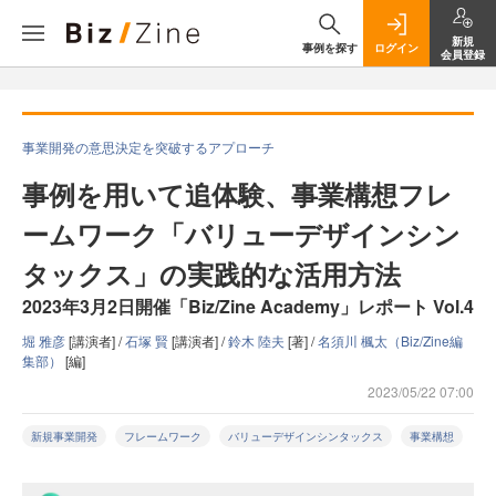
新規
事例を探す
ログイン
会員登録
事業開発の意思決定を突破するアプローチ
事例を用いて追体験、事業構想フレ
ームワーク「バリューデザインシン
タックス」の実践的な活用方法
2023年3月2日開催「Biz/Zine Academy」レポート Vol.4
堀 雅彦
[講演者] /
石塚 賢
[講演者] /
鈴木 陸夫
[著] /
名須川 楓太（Biz/Zine編
集部）
[編]
2023/05/22 07:00
新規事業開発
フレームワーク
バリューデザインシンタックス
事業構想