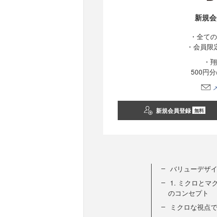
新規会
・全ての
・会員限
・翔
500円
新規会員登録
無料
バリューデザ
1. ミクロと
のコンセプト
ミクロな視点