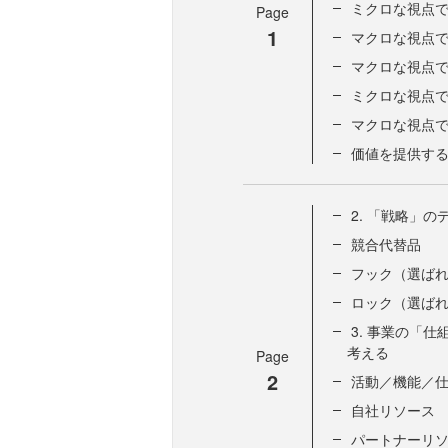
ミクロな視点
Page
1
マクロな視点
マクロな視点
ミクロな視点
マクロな視点
価値を提供す
2. 「戦略」
競合代替品
フック（選ば
ロック（選ば
3. 事業の「
考える
Page
2
活動／機能／
自社リソース
パートナーリ