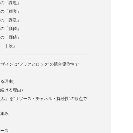
での「課題」
での「顧客」
での「課題」
での「価値」
での「価値」
る「手段」
のデザインは“フックとロック”の競合優位性で
れる理由）
れ続ける理由）
仕組み」を“リソース・チャネル・持続性”の観点で
仕組み
ソース