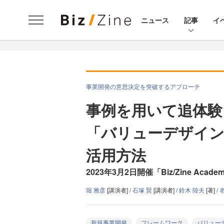
ニュース
記事
イ
事業開発の意思決定を突破するアプローチ
事例を用いて追体験
「バリューデザイ
活用方法
2023年3月2日開催「Biz/Zine Acade
堀 雅彦
[講演者] /
石塚 賢
[講演者] /
鈴木 陸夫
[著] /
名
新規事業開発
フレームワーク
バリュー