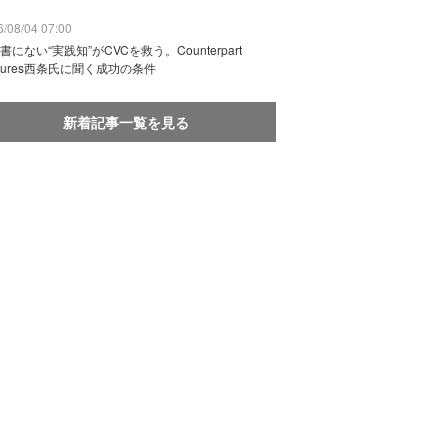
/08/04 07:00
書にない“実践知”がCVCを救う。Counterpart
ntures西条氏に聞く成功の条件
新着記事一覧を見る