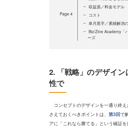
収益源／料金モデル
Page
4
コスト
単月黒字／累積解消
Biz/Zine Aca
ーズ
2. 「戦略」のデザイ
性で
コンセプトのデザインを一通り終え
さえておくべきポイントは、
第3回
で
アに「これなら勝てる」という確証を