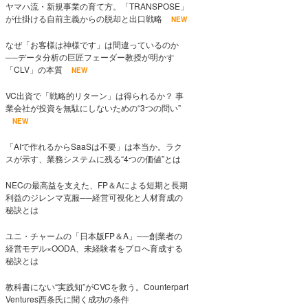
ヤマハ流・新規事業の育て方。「TRANSPOSE」
が仕掛ける自前主義からの脱却と出口戦略
NEW
なぜ「お客様は神様です」は間違っているのか
──データ分析の巨匠フェーダー教授が明かす
「CLV」の本質
NEW
VC出資で「戦略的リターン」は得られるか？ 事
業会社が投資を無駄にしないための“3つの問い”
NEW
「AIで作れるからSaaSは不要」は本当か。ラク
スが示す、業務システムに残る“4つの価値”とは
NECの最高益を支えた、FP＆Aによる短期と長期
利益のジレンマ克服──経営可視化と人材育成の
秘訣とは
ユニ・チャームの「日本版FP＆A」──創業者の
経営モデル×OODA、未経験者をプロへ育成する
秘訣とは
教科書にない“実践知”がCVCを救う。Counterpart
Ventures西条氏に聞く成功の条件