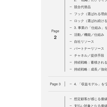
競合代替品
フック（選ばれる理
ロック（選ばれ続け
3. 事業の「仕組み
Page
活動／機能／仕組み
2
自社リソース
パートナーリソース
チャネル／提供手段
持続戦略：蓄積され
持続戦略：成長／強
Page
3
4. 「収益モデル」
想定顧客が感じる価
支払い対象となる価