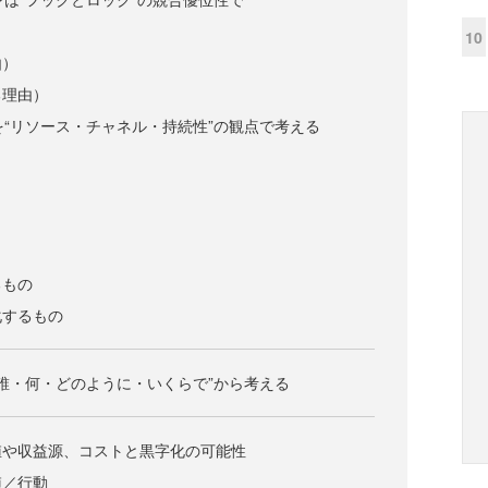
10
由）
る理由）
」を“リソース・チャネル・持続性”の観点で考える
るもの
化するもの
を“誰・何・どのように・いくらで”から考える
値や収益源、コストと黒字化の可能性
値／行動