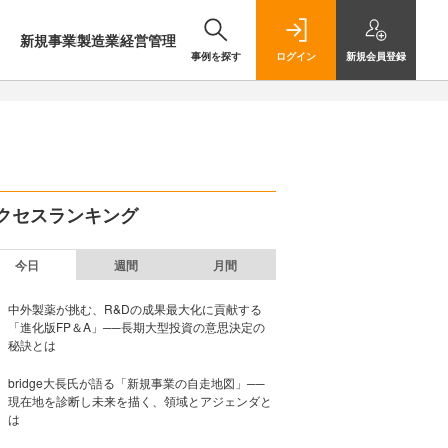
新規事業
製造業
経営管理
事例を探す
ログイン
新規
会員登録
クセスランキング
今日
週間
月間
中外製薬が挑む、R&Dの成果最大化に貢献する
「進化版FP＆A」──長期大型投資の意思決定の
秘訣とは
bridge大長氏が語る「新規事業の自走地図」──
現在地を診断し未来を描く、領域とアジェンダと
は