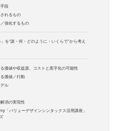
供手段
積されるもの
長／強化するもの
デル」を“誰・何・どのように・いくらで”から考え
じる価値や収益源、コストと黒字化の可能性
なる価値／行動
モデル
積解消の実現性
 Academy「バリューデザインシンタックス活用講座」
ズ