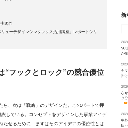
新
の実現性
demy「バリューデザインシンタックス活用講座」レポートシリ
2026
VC
が投
2026
ンは“フックとロック”の競合優位
ヤマ
掛け
2026
なぜ
タ分
N
たら、次は「戦略」のデザインだ。このパートで押
解説している。コンセプトをデザインした事業アイデ
2026
中外
持たせるために、まずはそのアイデアの優位性とは
版F