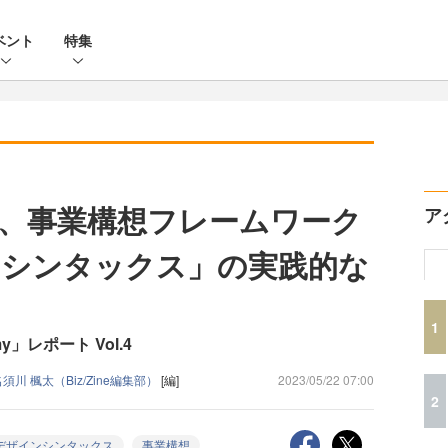
ベント
特集
、事業構想フレームワーク
ア
ンシンタックス」の実践的な
1
my」レポート Vol.4
須川 楓太（Biz/Zine編集部）
[編]
2023/05/22 07:00
2
デザインシンタックス
事業構想