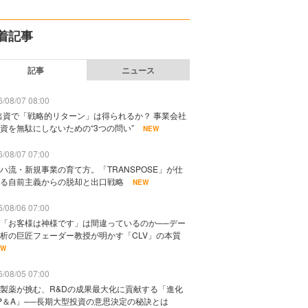
着記事
記事
ニュース
/08/07 08:00
出資で「戦略的リターン」は得られるか？ 事業会社
資を無駄にしないための“3つの問い”
NEW
/08/07 07:00
ハ流・新規事業の育て方。「TRANSPOSE」が仕
る自前主義からの脱却と出口戦略
NEW
/08/06 07:00
「お客様は神様です」は間違っているのか──デー
析の巨匠フェーダー教授が明かす「CLV」の本質
EW
/08/05 07:00
製薬が挑む、R&Dの成果最大化に貢献する「進化
P＆A」──長期大型投資の意思決定の秘訣とは