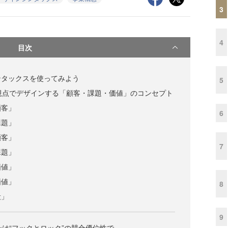
3
4
目次
ンタックスを使ってみよう
5
の視点でデザインする「顧客・課題・価値」のコンセプト
顧客」
6
課題」
顧客」
7
課題」
価値」
価値」
8
段」
9
ンは“フックとロック”の競合優位性で