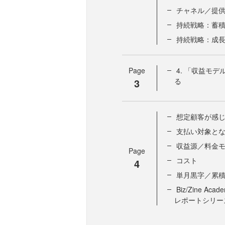
チャネル／提
持続戦略：蓄
持続戦略：成
Page
4. 「収益モ
3
る
想定顧客が感
支払い対象と
収益源／料金
Page
コスト
4
単月黒字／累
Biz/Zine
レポートシリー