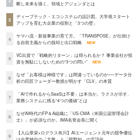
2
断し未来を描く、領域とアジェンダとは
ディープテック・エコシステムの設計図。大学発スタート
3
アップを育む大企業の役割と「3つの壁」
ヤマハ流・新規事業の育て方。「TRANSPOSE」が仕掛け
4
る自前主義からの脱却と出口戦略
NEW
VC出資で「戦略的リターン」は得られるか？ 事業会社が投
5
資を無駄にしないための“3つの問い”
NEW
なぜ「お客様は神様です」は間違っているのか──データ分
6
析の巨匠フェーダー教授が明かす「CLV」の本質
「AIで作れるからSaaSは不要」は本当か。ラクスが示す、
7
業務システムに残る“4つの価値”とは
なぜAI時代のFP＆A組織に「US-CMA（米国公認管理会計
8
士）」が必須なのか。IMA名誉会長に聞く
【入山章栄×ログラス布川】AIエージェント元年の競争優位
9
は企業独自の「文脈」と「暗黙知」の言語化