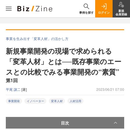
新規
事例を探す
ログイン
会員登録
事業を生み出す「変革人材」の活かし方
新規事業開発の現場で求められる
「変革人材」とは──既存事業のエー
スとの比較でみる事業開発の“素質”
第1回
平尾 譲⼆
[著]
2023/06/21 07:00
事業開発
イノベーター
変革人材
人材活用
目次