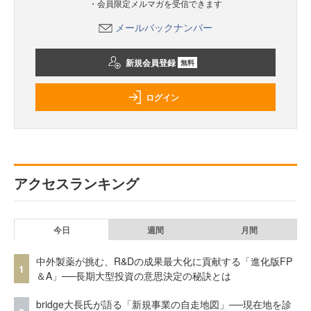
・会員限定メルマガを受信できます
メールバックナンバー
新規会員登録
無料
ログイン
アクセスランキング
今日
週間
月間
中外製薬が挑む、R&Dの成果最大化に貢献する「進化版FP
1
＆A」──長期大型投資の意思決定の秘訣とは
bridge大長氏が語る「新規事業の自走地図」──現在地を診