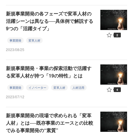
新規事業開発の各フェーズで変革人材の
活躍シーンは異なる──具体例で解説する
9つの「活躍タイプ」
2
事業開発
変革人材
2023/08/25
新規事業開発・事業の探索活動で活躍す
る変革人材が持つ「19の特性」とは
事業開発
イノベーター
変革人材
人材活用
4
2023/07/12
新規事業開発の現場で求められる「変革
人材」とは──既存事業のエースとの比較
でみる事業開発の“素質”