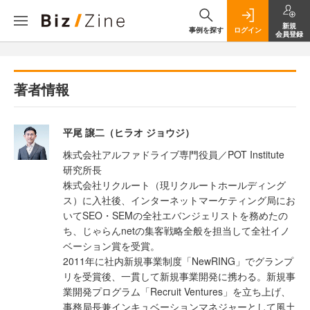
新規
事例を探す
ログイン
会員登録
著者情報
平尾 譲⼆（ヒラオ ジョウジ）
株式会社アルファドライブ専⾨役員／POT Institute
研究所⻑
株式会社リクルート（現リクルートホールディング
ス）に⼊社後、インターネットマーケティング局にお
いてSEO・SEMの全社エバンジェリストを務めたの
ち、じゃらんnetの集客戦略全般を担当して全社イノ
ベーション賞を受賞。
2011年に社内新規事業制度「NewRING」でグランプ
リを受賞後、⼀貫して新規事業開発に携わる。新規事
業開発プログラム「Recruit Ventures」を⽴ち上げ、
事務局⻑兼インキュベーションマネジャーとして⾵⼟