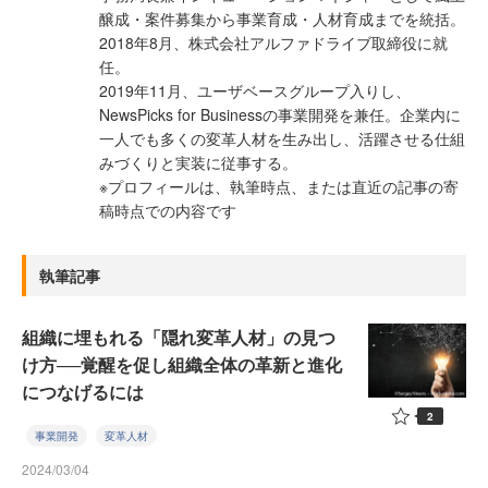
醸成・案件募集から事業育成・⼈材育成までを統括。
2018年8⽉、株式会社アルファドライブ取締役に就
任。
2019年11⽉、ユーザベースグループ⼊りし、
NewsPicks for Businessの事業開発を兼任。企業内に
⼀⼈でも多くの変⾰⼈材を⽣み出し、活躍させる仕組
みづくりと実装に従事する。
※プロフィールは、執筆時点、または直近の記事の寄
稿時点での内容です
執筆記事
組織に埋もれる「隠れ変革人材」の見つ
け方──覚醒を促し組織全体の革新と進化
につなげるには
2
事業開発
変革人材
2024/03/04