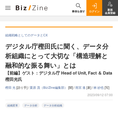
新規
事例を探す
ログイン
会員登録
組織戦略としてのデータとCX
デジタル庁樫田氏に聞く、データ分
析組織にとって大切な「構造理解と
融和的な振る舞い」とは
【前編】ゲスト：デジタル庁 Head of Unit, Fact ＆ Data
樫田光氏
樫田 光
[語り手] /
栗原 茂（Biz/Zine編集部）
[聞] /
雨宮 進
[著] /
林 紗也
[写]
2023/09/12 07:00
組織変革
データ分析
データ分析組織