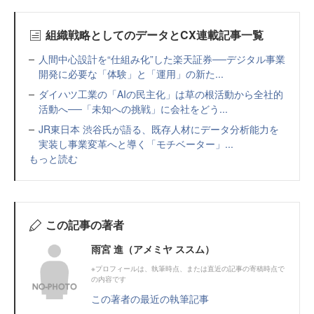
組織戦略としてのデータとCX連載記事一覧
人間中心設計を“仕組み化”した楽天証券──デジタル事業
開発に必要な「体験」と「運用」の新た...
ダイハツ工業の「AIの民主化」は草の根活動から全社的
活動へ──「未知への挑戦」に会社をどう...
JR東日本 渋谷氏が語る、既存人材にデータ分析能力を
実装し事業変革へと導く「モチベーター」...
もっと読む
この記事の著者
雨宮 進（アメミヤ ススム）
※プロフィールは、執筆時点、または直近の記事の寄稿時点で
の内容です
この著者の最近の執筆記事