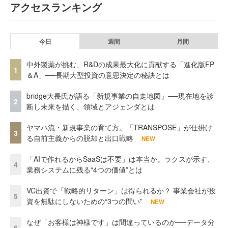
アクセスランキング
今日
週間
月間
中外製薬が挑む、R&Dの成果最大化に貢献する「進化版FP
1
＆A」──長期大型投資の意思決定の秘訣とは
bridge大長氏が語る「新規事業の自走地図」──現在地を診
2
断し未来を描く、領域とアジェンダとは
ヤマハ流・新規事業の育て方。「TRANSPOSE」が仕掛け
3
る自前主義からの脱却と出口戦略
NEW
「AIで作れるからSaaSは不要」は本当か。ラクスが示す、
4
業務システムに残る“4つの価値”とは
VC出資で「戦略的リターン」は得られるか？ 事業会社が投
5
資を無駄にしないための“3つの問い”
NEW
なぜ「お客様は神様です」は間違っているのか──データ分
6