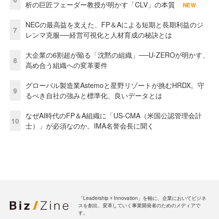
析の巨匠フェーダー教授が明かす「CLV」の本質
NEW
NECの最高益を支えた、FP＆Aによる短期と長期利益のジ
7
レンマ克服──経営可視化と人材育成の秘訣とは
大企業の6割超が陥る「沈黙の組織」──U-ZEROが明かす、
8
高め合う組織への変革要件
グローバル製造業Astemoと星野リゾートが挑むHRDX。守
9
るべき自社の強みと標準化、良いデータとは
なぜAI時代のFP＆A組織に「US-CMA（米国公認管理会計
10
士）」が必須なのか。IMA名誉会長に聞く
「Leadership ☓ Innovation」を軸に、企業においてビジネ
スを創出、変革していく事業開発者のためのメディアで
す。