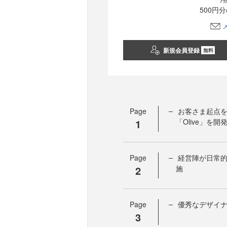
500円
新規会員登録
無料
Page
お客さま起点
1
「Olive」を開
Page
経営陣が日常
2
施
Page
優秀なデザイ
3