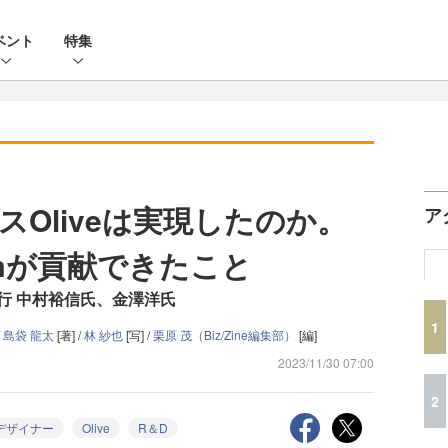
ベント
特集
Oliveは実現したのか。
ア
Teamが貢献できたこと
行 中村裕信氏、金澤洋氏
1
/
島袋 龍太
[著] /
林 紗也
[写] /
栗原 茂（Biz/Zine編集部）
[編]
2023/11/30 07:00
2
デザイナー
Olive
R＆D