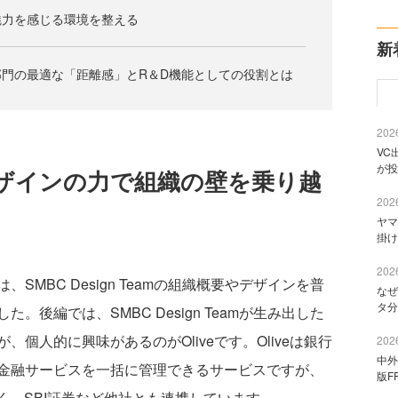
魅力を感じる環境を整える
新
門の最適な「距離感」とR＆D機能としての役割とは
2026
VC
が投
ザインの力で組織の壁を乗り越
2026
ヤマ
掛け
2026
、SMBC Design Teamの組織概要やデザインを普
なぜ
タ分
後編では、SMBC Design Teamが生み出した
個人的に興味があるのがOliveです。Oliveは銀行
2026
中外
金融サービスを一括に管理できるサービスですが、
版F
く、SBI証券など他社とも連携しています。