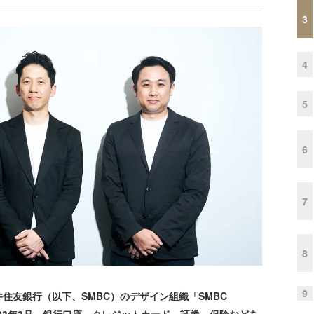
3
4
5
6
7
8
9
友銀行（以下、SMBC）のデザイン組織「SMBC