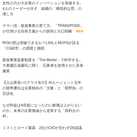
女性の力が大企業のイノベーションを加速する。
4人のリーダーが示す、組織の「構造的な壁」の
壊し方
ヤマハ流・新規事業の育て方。「TRANSPOSE」
が仕掛ける自前主義からの脱却と出口戦略
NEW
ROIの壁は突破できるか？LIXILとMUFGが語る
「CX経営」の課題と挑戦
新規事業提案制度を「The Model」で科学する。
大東建託遠藤氏に聞く、応募者を急増させた具体
施策
【入山章栄×ログラス布川】AIエージェント元年
の競争優位は企業独自の「文脈」と「暗黙知」の
言語化
なぜ利益は4倍超になったのに株価は上がらない
のか。未来の企業価値から逆算する「両利きの
IR」
ミスミとロート製薬 2社のCIOが交わすDX談議