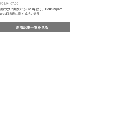
/08/04 07:00
書にない“実践知”がCVCを救う。Counterpart
ntures西条氏に聞く成功の条件
新着記事一覧を見る