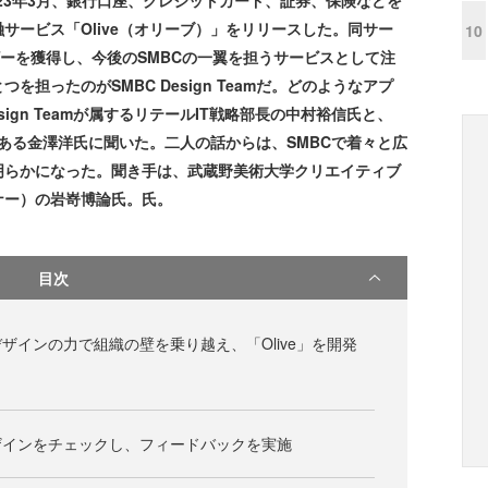
は2023年3月、銀行口座、クレジットカード、証券、保険などを
サービス「Olive（オリーブ）」をリリースした。同サー
10
ザーを獲得し、今後のSMBCの一翼を担うサービスとして注
担ったのがSMBC Design Teamだ。どのようなアプ
ign Teamが属するリテールIT戦略部長の中村裕信氏と、
イナーである金澤洋氏に聞いた。二人の話からは、SMBCで着々と広
明らかになった。聞き手は、武蔵野美術大学クリエイティブ
ナー）の岩嵜博論氏。氏。
目次
ザインの力で組織の壁を乗り越え、「Olive」を開発
ザインをチェックし、フィードバックを実施