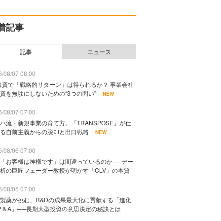
着記事
記事
ニュース
/08/07 08:00
出資で「戦略的リターン」は得られるか？ 事業会社
資を無駄にしないための“3つの問い”
NEW
/08/07 07:00
ハ流・新規事業の育て方。「TRANSPOSE」が仕
る自前主義からの脱却と出口戦略
NEW
/08/06 07:00
「お客様は神様です」は間違っているのか──デー
析の巨匠フェーダー教授が明かす「CLV」の本質
/08/05 07:00
製薬が挑む、R&Dの成果最大化に貢献する「進化
P＆A」──長期大型投資の意思決定の秘訣とは