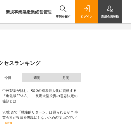
新規事業
製造業
経営管理
事例を探す
ログイン
新規
会員登録
クセスランキング
今日
週間
月間
中外製薬が挑む、R&Dの成果最大化に貢献する
「進化版FP＆A」──長期大型投資の意思決定の
秘訣とは
VC出資で「戦略的リターン」は得られるか？ 事
業会社が投資を無駄にしないための“3つの問い”
NEW