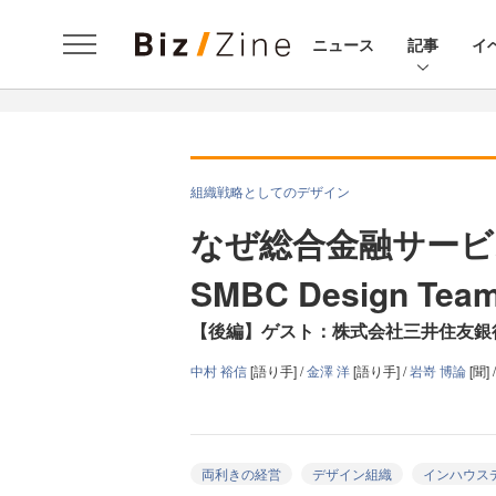
ニュース
記事
イ
組織戦略としてのデザイン
なぜ総合金融サービス
SMBC Design 
【後編】ゲスト：株式会社三井住友銀
中村 裕信
[語り手] /
金澤 洋
[語り手] /
岩嵜 博論
[聞] 
両利きの経営
デザイン組織
インハウス