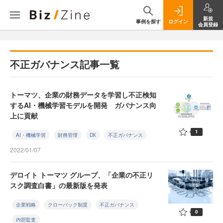
新規
事例を探す
ログイン
会員登録
不正ガバナンス記事一覧
トーマツ、企業の財務データを学習し不正検知
するAI・機械学習モデルを開発 ガバナンス向
上に貢献
1
AI・機械学習
財務管理
DX
不正ガバナンス
2022/01/07
デロイト トーマツ グループ、「企業の不正リ
スク調査白書」の最新版を発表
企業戦略
クローバック制度
不正ガバナンス
0
内部監査