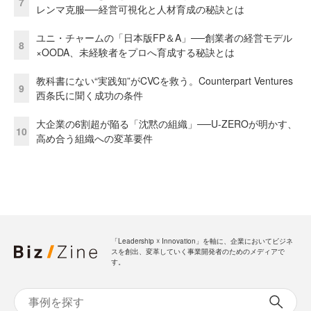
7
レンマ克服──経営可視化と人材育成の秘訣とは
ユニ・チャームの「日本版FP＆A」──創業者の経営モデル
8
×OODA、未経験者をプロへ育成する秘訣とは
教科書にない“実践知”がCVCを救う。Counterpart Ventures
9
西条氏に聞く成功の条件
大企業の6割超が陥る「沈黙の組織」──U-ZEROが明かす、
10
高め合う組織への変革要件
「Leadership ☓ Innovation」を軸に、企業においてビジネ
スを創出、変革していく事業開発者のためのメディアで
す。