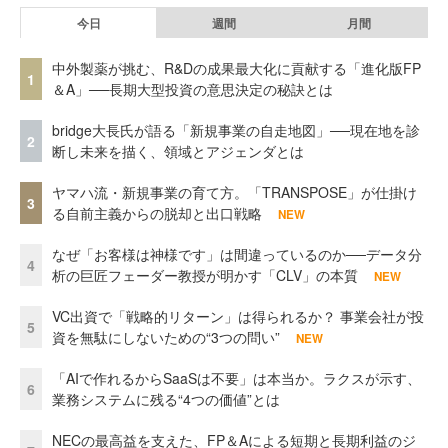
今日
週間
月間
中外製薬が挑む、R&Dの成果最大化に貢献する「進化版FP
1
＆A」──長期大型投資の意思決定の秘訣とは
bridge大長氏が語る「新規事業の自走地図」──現在地を診
2
断し未来を描く、領域とアジェンダとは
ヤマハ流・新規事業の育て方。「TRANSPOSE」が仕掛け
3
る自前主義からの脱却と出口戦略
NEW
なぜ「お客様は神様です」は間違っているのか──データ分
4
析の巨匠フェーダー教授が明かす「CLV」の本質
NEW
VC出資で「戦略的リターン」は得られるか？ 事業会社が投
5
資を無駄にしないための“3つの問い”
NEW
「AIで作れるからSaaSは不要」は本当か。ラクスが示す、
6
業務システムに残る“4つの価値”とは
NECの最高益を支えた、FP＆Aによる短期と長期利益のジ