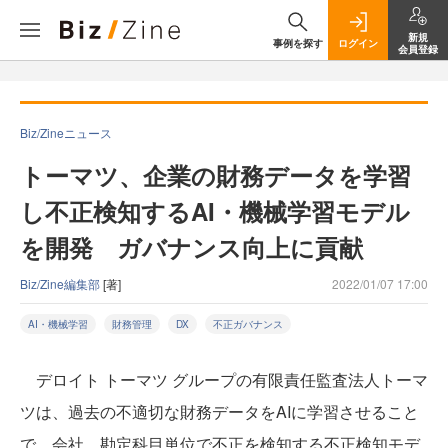
新規
事例を探す
ログイン
会員登録
Biz/Zineニュース
トーマツ、企業の財務データを学習
し不正検知するAI・機械学習モデル
を開発 ガバナンス向上に貢献
Biz/Zine編集部
[著]
2022/01/07 17:00
AI・機械学習
財務管理
DX
不正ガバナンス
デロイト トーマツ グループの有限責任監査法人トーマ
ツは、過去の不適切な財務データをAIに学習させること
で、会社、勘定科目単位で不正を検知する不正検知モデ