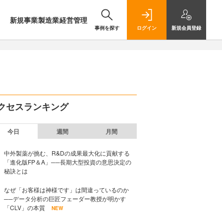
新規事業
製造業
経営管理
事例を探す
ログイン
新規
会員登録
クセスランキング
今日
週間
月間
中外製薬が挑む、R&Dの成果最大化に貢献する
「進化版FP＆A」──長期大型投資の意思決定の
秘訣とは
なぜ「お客様は神様です」は間違っているのか
──データ分析の巨匠フェーダー教授が明かす
「CLV」の本質
NEW