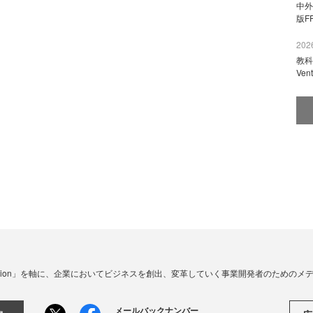
中外
版F
2026
教科
Ve
☓ Innovation」を軸に、企業においてビジネスを創出、変革していく事業開発者のための
メールバックナンバー