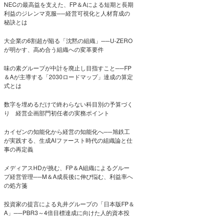
NECの最高益を支えた、FP＆Aによる短期と長期
利益のジレンマ克服──経営可視化と人材育成の
秘訣とは
大企業の6割超が陥る「沈黙の組織」──U-ZERO
が明かす、高め合う組織への変革要件
味の素グループが中計を廃止し目指すこと──FP
＆Aが主導する「2030ロードマップ」達成の算定
式とは
数字を埋めるだけで終わらない科目別の予算づく
り 経営企画部門初任者の実務ポイント
カイゼンの知能化から経営の知能化へ──旭鉄工
が実践する、生成AIファースト時代の組織論と仕
事の再定義
メディアスHDが挑む、FP＆A組織によるグルー
プ経営管理──M＆A成長後に伸び悩む、利益率へ
の処方箋
投資家の提言による丸井グループの「日本版FP＆
A」──PBR3～4倍目標達成に向けた人的資本投