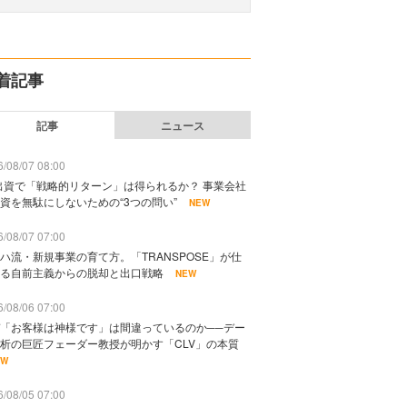
着記事
記事
ニュース
/08/07 08:00
出資で「戦略的リターン」は得られるか？ 事業会社
資を無駄にしないための“3つの問い”
NEW
/08/07 07:00
ハ流・新規事業の育て方。「TRANSPOSE」が仕
る自前主義からの脱却と出口戦略
NEW
/08/06 07:00
「お客様は神様です」は間違っているのか──デー
析の巨匠フェーダー教授が明かす「CLV」の本質
EW
/08/05 07:00