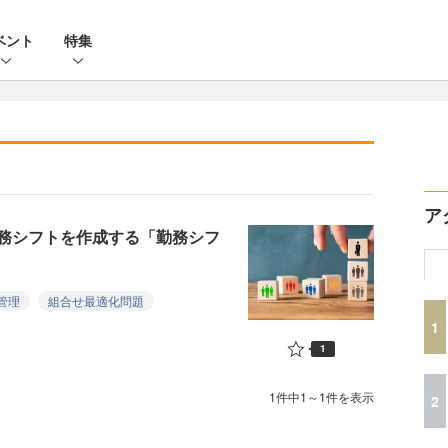
ベント
特集
ア
務シフトを作成する「勤務シフ
管理
組合せ最適化問題
1
1
1件中1～1件を表示
2