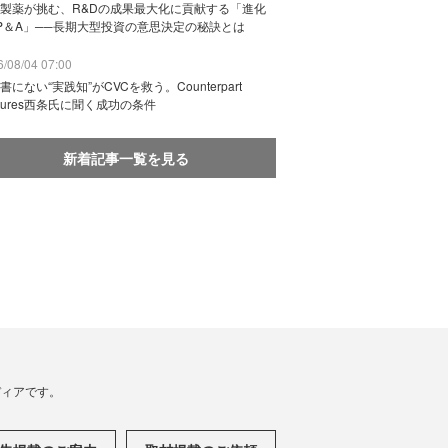
製薬が挑む、R&Dの成果最大化に貢献する「進化
P＆A」──長期大型投資の意思決定の秘訣とは
/08/04 07:00
書にない“実践知”がCVCを救う。Counterpart
ntures西条氏に聞く成功の条件
新着記事一覧を見る
メディアです。