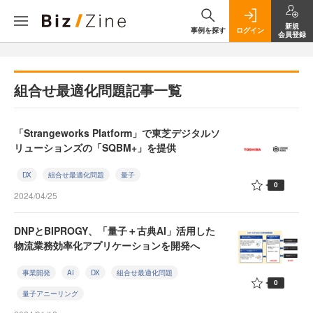
新規
事例を探す
ログイン
会員登録
組合せ最適化問題記事一覧
「Strangeworks Platform」で東芝デジタルソ
リューションズの「SQBM+」を提供
DX
組合せ最適化問題
量子
0
2024/04/25
DNPとBIPROGY、「量子＋古典AI」活用した
物流業務効率化アプリケーションを開発へ
事業開発
AI
DX
組合せ最適化問題
0
量子アニーリング