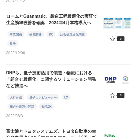
2024/01/12
ロームとQuanmatic、製造工程最適化の実証で
生産効率改善を確認 2024年4月本格導入へ
事業開発
研究開発
DX
組合せ最適化問題
0
量子
2023/12/06
DNPら、量子技術活用で製造・物流における
「組合せ最適化」に関するソリューション開発
など推進へ
0
人材育成
量子コンピューター
DX
組合せ最適化問題
物流DX
2023/08/31
富士通とトヨタシステムズ、トヨタ自動車の生