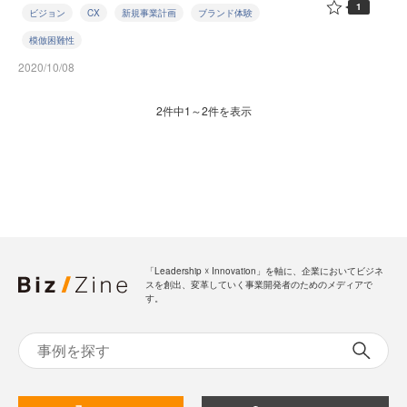
1
ビジョン
CX
新規事業計画
ブランド体験
模倣困難性
2020/10/08
2件中1～2件を表示
「Leadership ☓ Innovation」を軸に、企業においてビジネ
スを創出、変革していく事業開発者のためのメディアで
す。