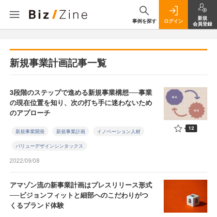
新規
事例を探す
ログイン
会員登録
新規事業計画記事一覧
3段階のステップで進める新規事業構想──事業
の現在位置を知り、次の打ち手に迷わないため
のアプローチ
12
新規事業開発
新規事業計画
イノベーション人材
バリューデザインシンタックス
2022/09/08
アマゾン流の新事業計画はプレスリリース形式
──ビジョンフィットと細部へのこだわりがつ
くるブランド体験