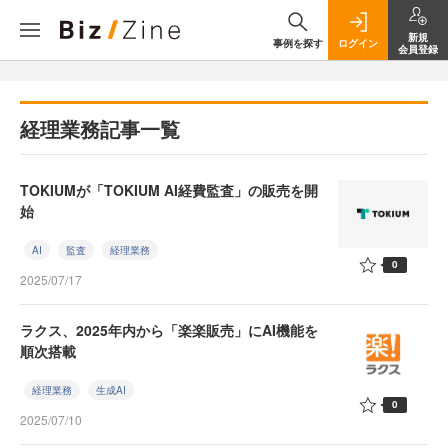
新規
事例を探す
ログイン
会員登録
経理業務記事一覧
TOKIUMが「TOKIUM AI経費監査」の販売を開
始
AI
監査
経理業務
0
2025/07/17
ラクス、2025年内から「楽楽販売」にAI機能を
順次搭載
経理業務
生成AI
0
2025/07/10