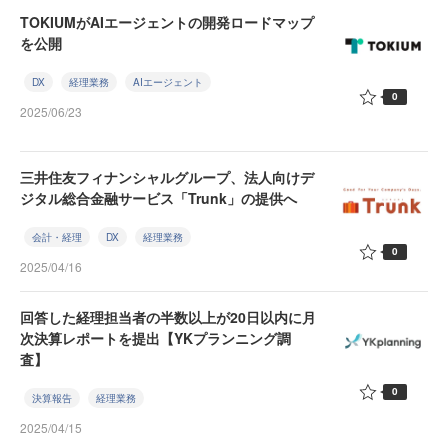
TOKIUMがAIエージェントの開発ロードマップ
を公開
DX
経理業務
AIエージェント
0
2025/06/23
三井住友フィナンシャルグループ、法人向けデ
ジタル総合金融サービス「Trunk」の提供へ
会計・経理
DX
経理業務
0
2025/04/16
回答した経理担当者の半数以上が20日以内に月
次決算レポートを提出【YKプランニング調
査】
0
決算報告
経理業務
2025/04/15