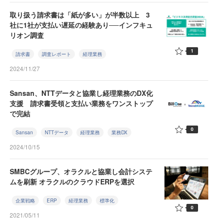
取り扱う請求書は「紙が多い」が半数以上 3
社に1社が支払い遅延の経験あり──インフキュ
リオン調査
1
請求書
調査レポート
経理業務
2024/11/27
Sansan、NTTデータと協業し経理業務のDX化
支援 請求書受領と支払い業務をワンストップ
で完結
0
Sansan
NTTデータ
経理業務
業務DX
2024/10/15
SMBCグループ、オラクルと協業し会計システ
ムを刷新 オラクルのクラウドERPを選択
企業戦略
ERP
経理業務
標準化
0
2021/05/11