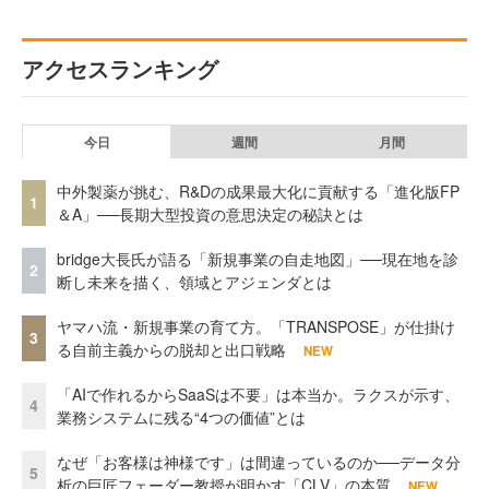
アクセスランキング
今日
週間
月間
中外製薬が挑む、R&Dの成果最大化に貢献する「進化版FP
1
＆A」──長期大型投資の意思決定の秘訣とは
bridge大長氏が語る「新規事業の自走地図」──現在地を診
2
断し未来を描く、領域とアジェンダとは
ヤマハ流・新規事業の育て方。「TRANSPOSE」が仕掛け
3
る自前主義からの脱却と出口戦略
NEW
「AIで作れるからSaaSは不要」は本当か。ラクスが示す、
4
業務システムに残る“4つの価値”とは
なぜ「お客様は神様です」は間違っているのか──データ分
5
析の巨匠フェーダー教授が明かす「CLV」の本質
NEW