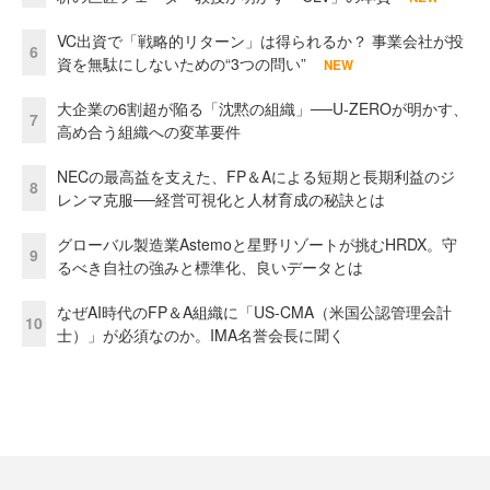
VC出資で「戦略的リターン」は得られるか？ 事業会社が投
6
資を無駄にしないための“3つの問い”
NEW
大企業の6割超が陥る「沈黙の組織」──U-ZEROが明かす、
7
高め合う組織への変革要件
NECの最高益を支えた、FP＆Aによる短期と長期利益のジ
8
レンマ克服──経営可視化と人材育成の秘訣とは
グローバル製造業Astemoと星野リゾートが挑むHRDX。守
9
るべき自社の強みと標準化、良いデータとは
なぜAI時代のFP＆A組織に「US-CMA（米国公認管理会計
10
士）」が必須なのか。IMA名誉会長に聞く