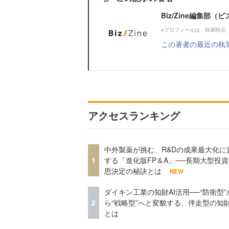
Biz/Zine編集部
※プロフィールは、執筆時点
この著者の最近の執
アクセスランキング
中外製薬が挑む、R&Dの成果最大化に
1
する「進化版FP＆A」──長期大型投
思決定の秘訣とは
NEW
ダイキン工業の知財AI活用──“防衛型”
2
ら“戦略型”へと変貌する、伴走型の知
とは