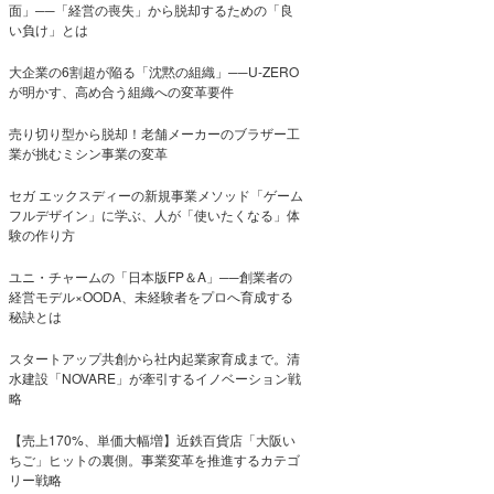
面」──「経営の喪失」から脱却するための「良
い負け」とは
大企業の6割超が陥る「沈黙の組織」──U-ZERO
が明かす、高め合う組織への変革要件
売り切り型から脱却！老舗メーカーのブラザー工
業が挑むミシン事業の変革
セガ エックスディーの新規事業メソッド「ゲーム
フルデザイン」に学ぶ、人が「使いたくなる」体
験の作り方
ユニ・チャームの「日本版FP＆A」──創業者の
経営モデル×OODA、未経験者をプロへ育成する
秘訣とは
スタートアップ共創から社内起業家育成まで。清
水建設「NOVARE」が牽引するイノベーション戦
略
【売上170%、単価大幅増】近鉄百貨店「大阪い
ちご」ヒットの裏側。事業変革を推進するカテゴ
リー戦略