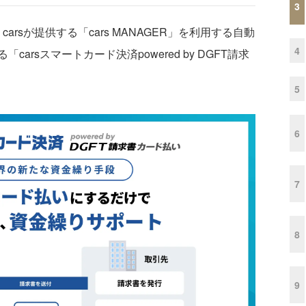
3
rsが提供する「cars MANAGER」を利用する自動
4
rsスマートカード決済powered by DGFT請求
5
6
7
8
9