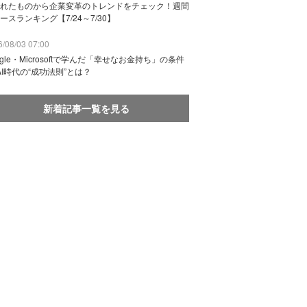
れたものから企業変革のトレンドをチェック！週間
ースランキング【7/24～7/30】
/08/03 07:00
ogle・Microsoftで学んだ「幸せなお金持ち」の条件
AI時代の“成功法則”とは？
新着記事一覧を見る