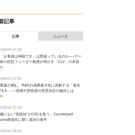
着記事
記事
ニュース
/08/06 07:00
「お客様は神様です」は間違っているのか──デー
析の巨匠フェーダー教授が明かす「CLV」の本質
EW
/08/05 07:00
製薬が挑む、R&Dの成果最大化に貢献する「進化
P＆A」──長期大型投資の意思決定の秘訣とは
EW
/08/04 07:00
書にない“実践知”がCVCを救う。Counterpart
ntures西条氏に聞く成功の条件
/08/03 08:00