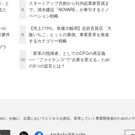
面」と
スタートアップ共創から社内起業家育成ま
るた
8
で。清水建設「NOVARE」が牽引するイノ
ベーション戦略
U-
【売上170%、単価大幅増】近鉄百貨店「大
革要件
9
阪いちご」ヒットの裏側。事業変革を推進
するカテゴリー戦略
ブラ
「変革の指揮者」としてのCFOの再定義
10
──「ファイナンス“で”企業を変える」ため
の3つの提言とは？
☓ Innovation」を軸に、企業においてビジネスを創出、変革していく事業開発者のための
メールバックナンバー