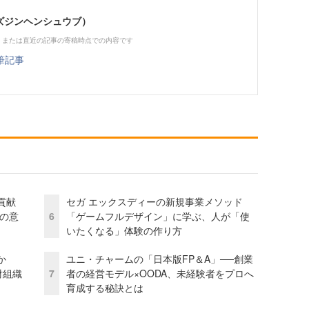
（ビズジンヘンシュウブ）
、または直近の記事の寄稿時点での内容です
筆記事
貢献
セガ エックスディーの新規事業メソッド
資の意
6
「ゲームフルデザイン」に学ぶ、人が「使
いたくなる」体験の作り方
か
ユニ・チャームの「日本版FP＆A」──創業
財組織
7
者の経営モデル×OODA、未経験者をプロへ
育成する秘訣とは