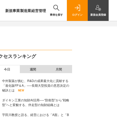
新規事業
製造業
経営管理
事例を探す
ログイン
新規
会員登録
クセスランキング
今日
週間
月間
中外製薬が挑む、R&Dの成果最大化に貢献する
「進化版FP＆A」──長期大型投資の意思決定の
秘訣とは
NEW
ダイキン工業の知財AI活用──“防衛型”から“戦略
型”へと変貌する、伴走型の知財組織とは
宇田川教授と語る、経営における「A面」と「B