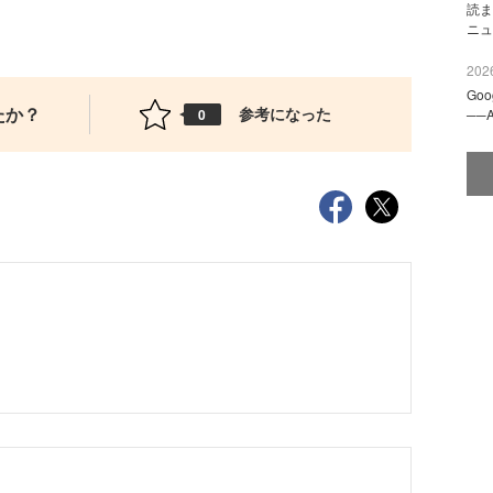
読ま
ニュ
2026
Go
たか？
参考になった
0
──