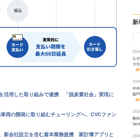
新
2026
なぜ
タ分
N
2026
中外
を活用した取り組みで連携 「脱炭素社会」実現に
版F
N
2026
転車両の開発に取り組むチューリングへ、CVCファン
教科
Ve
、新会社設立を含む資本業務提携 家計簿アプリと
2026