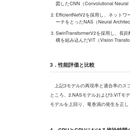
図したCNN（Convolutional Neura
EfficientNetV2を採用し、
ーチをとったNAS（Neural Architec
SwinTransformerV2を採
構を組み込んだViT（Vision Transf
3．性能評価と比較
上記3モデルの再現率と適合率のスコ
ところ、2.NASモデルおよび3.Vi
モデルを上回り、竜巻渦の発生を正し