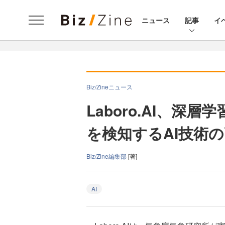
ニュース
記事
イ
Biz/Zineニュース
Laboro.AI、深
を検知するAI技術
Biz/Zine編集部
[著]
AI