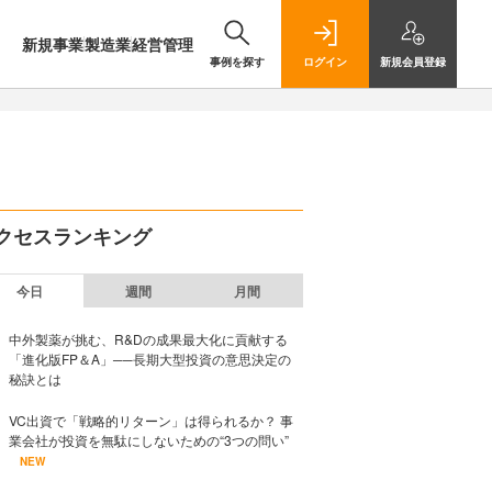
新規事業
製造業
経営管理
事例を探す
ログイン
新規
会員登録
クセスランキング
今日
週間
月間
中外製薬が挑む、R&Dの成果最大化に貢献する
「進化版FP＆A」──長期大型投資の意思決定の
秘訣とは
VC出資で「戦略的リターン」は得られるか？ 事
業会社が投資を無駄にしないための“3つの問い”
NEW