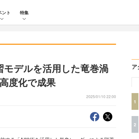
ベント
特集
層学習モデルを活用した竜巻渦
ア
の高度化で成果
2025/01/10 22:00
1
2