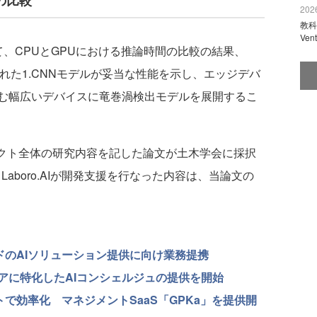
の比較
2026
教科
Ve
、CPUとGPUにおける推論時間の比較の結果、
れた1.CNNモデルが妥当な性能を示し、エッジデバ
む幅広いデバイスに竜巻渦検出モデルを展開するこ
ェクト全体の研究内容を記した論文が土木学会に採択
Laboro.AIが開発支援を行なった内容は、当論文の
メイドのAIソリューション提供に向け業務提携
アに特化したAIコンシェルジュの提供を開始
トで効率化 マネジメントSaaS「GPKa」を提供開