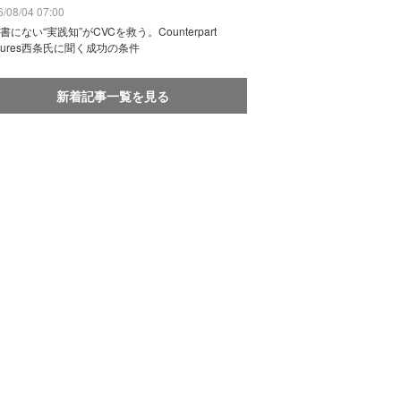
/08/04 07:00
書にない“実践知”がCVCを救う。Counterpart
ntures西条氏に聞く成功の条件
新着記事一覧を見る