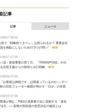
着記事
記事
ニュース
/08/07 08:00
出資で「戦略的リターン」は得られるか？ 事業会社
資を無駄にしないための“3つの問い”
NEW
/08/07 07:00
ハ流・新規事業の育て方。「TRANSPOSE」が仕
る自前主義からの脱却と出口戦略
NEW
/08/06 07:00
「お客様は神様です」は間違っているのか──デー
析の巨匠フェーダー教授が明かす「CLV」の本質
/08/05 07:00
製薬が挑む、R&Dの成果最大化に貢献する「進化
P＆A」──長期大型投資の意思決定の秘訣とは