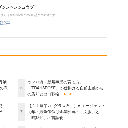
（ビズジンヘンシュウブ）
、または直近の記事の寄稿時点での内容です
筆記事
貢献
ヤマハ流・新規事業の育て方。
資の意
6
「TRANSPOSE」が仕掛ける自前主義から
の脱却と出口戦略
NEW
る
【入山章栄×ログラス布川】AIエージェント
め
7
元年の競争優位は企業独自の「文脈」と
「暗黙知」の言語化