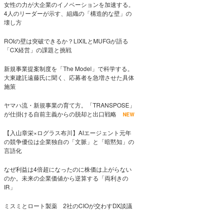
女性の力が大企業のイノベーションを加速する。
4人のリーダーが示す、組織の「構造的な壁」の
壊し方
ROIの壁は突破できるか？LIXILとMUFGが語る
「CX経営」の課題と挑戦
新規事業提案制度を「The Model」で科学する。
大東建託遠藤氏に聞く、応募者を急増させた具体
施策
ヤマハ流・新規事業の育て方。「TRANSPOSE」
が仕掛ける自前主義からの脱却と出口戦略
NEW
【入山章栄×ログラス布川】AIエージェント元年
の競争優位は企業独自の「文脈」と「暗黙知」の
言語化
なぜ利益は4倍超になったのに株価は上がらない
のか。未来の企業価値から逆算する「両利きの
IR」
ミスミとロート製薬 2社のCIOが交わすDX談議