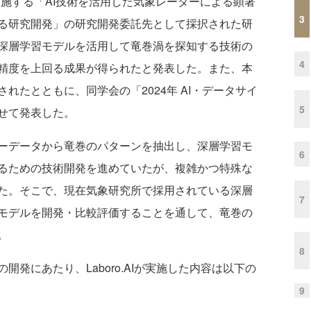
が実施する「AI技術を活用した気象レーダーによる顕著
3
る研究開発」の研究開発委託先として採択された研
深層学習モデルを活用して竜巻渦を探知する技術の
4
精度を上回る成果が得られたと発表した。また、本
れたとともに、同学会の「2024年 AI・データサイ
5
せて発表した。
ーデータから竜巻のパターンを抽出し、深層学習モ
6
るための技術開発を進めていたが、複雑かつ特殊な
た。そこで、現在気象研究所で採用されている深層
7
モデルを開発・比較評価することを通して、竜巻の
。
8
発にあたり、Laboro.AIが実施した内容は以下の
9