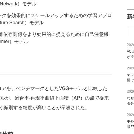
l Network）モデル
ネットワークを効果的にスケールアップするための学習アプロ
新
ture Search）モデル
用し、長距離依存関係をより効果的に捉えるために自己注意機
ormer）モデル
2026
VC
が投
2026
ヤマ
掛け
アを、ベンチマークとしたVGGモデルと比較した
2026
Tモデルが、適合率-再現率曲線下面積（AP）の点で従来
なぜ
タ分
く識別する精度が高いことが示唆された。
2026
中外
版F