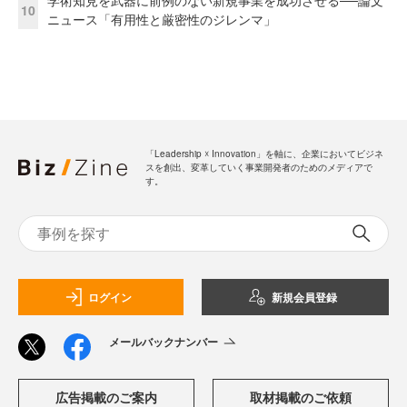
学術知見を武器に前例のない新規事業を成功させる──論文
10
ニュース「有用性と厳密性のジレンマ」
「Leadership ☓ Innovation」を軸に、企業においてビジネ
スを創出、変革していく事業開発者のためのメディアで
す。
ログイン
新規会員登録
メールバックナンバー
広告掲載のご案内
取材掲載のご依頼