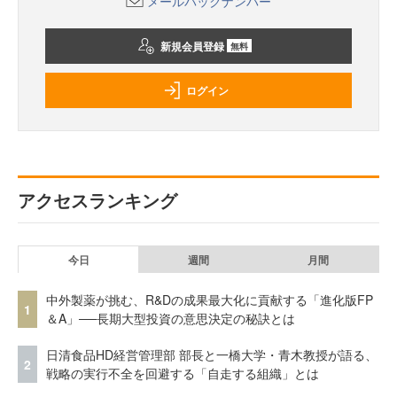
メールバックナンバー
新規会員登録
無料
ログイン
アクセスランキング
今日
週間
月間
中外製薬が挑む、R&Dの成果最大化に貢献する「進化版FP
1
＆A」──長期大型投資の意思決定の秘訣とは
日清食品HD経営管理部 部長と一橋大学・青木教授が語る、
2
戦略の実行不全を回避する「自走する組織」とは