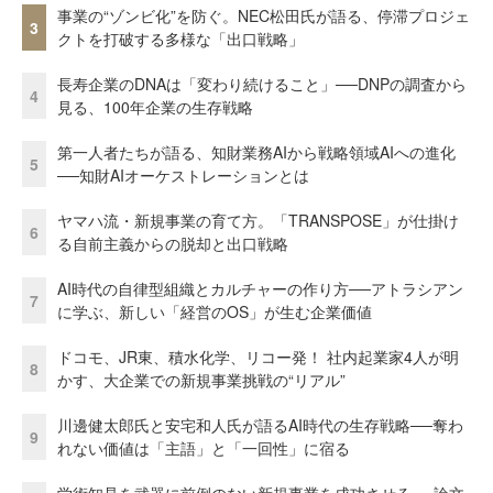
事業の“ゾンビ化”を防ぐ。NEC松田氏が語る、停滞プロジェ
3
クトを打破する多様な「出口戦略」
長寿企業のDNAは「変わり続けること」──DNPの調査から
4
見る、100年企業の生存戦略
第一人者たちが語る、知財業務AIから戦略領域AIへの進化
5
──知財AIオーケストレーションとは
ヤマハ流・新規事業の育て方。「TRANSPOSE」が仕掛け
6
る自前主義からの脱却と出口戦略
AI時代の自律型組織とカルチャーの作り方──アトラシアン
7
に学ぶ、新しい「経営のOS」が生む企業価値
ドコモ、JR東、積水化学、リコー発！ 社内起業家4人が明
8
かす、大企業での新規事業挑戦の“リアル”
川邊健太郎氏と安宅和人氏が語るAI時代の生存戦略──奪わ
9
れない価値は「主語」と「一回性」に宿る