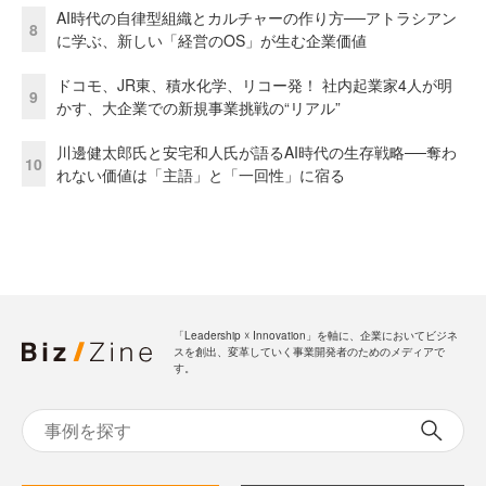
AI時代の自律型組織とカルチャーの作り方──アトラシアン
8
に学ぶ、新しい「経営のOS」が生む企業価値
ドコモ、JR東、積水化学、リコー発！ 社内起業家4人が明
9
かす、大企業での新規事業挑戦の“リアル”
川邊健太郎氏と安宅和人氏が語るAI時代の生存戦略──奪わ
10
れない価値は「主語」と「一回性」に宿る
「Leadership ☓ Innovation」を軸に、企業においてビジネ
スを創出、変革していく事業開発者のためのメディアで
す。