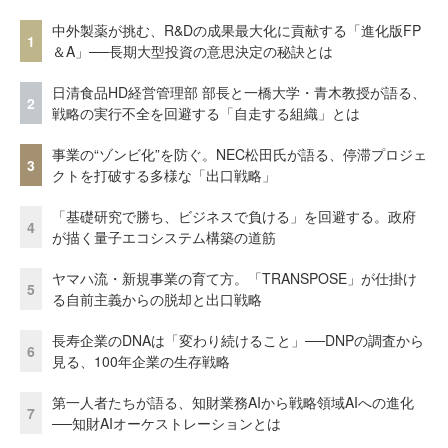
中外製薬が挑む、R&Dの成果最大化に貢献する「進化版FP
1
＆A」──長期大型投資の意思決定の秘訣とは
日清食品HD経営管理部 部長と一橋大学・青木教授が語る、
2
戦略の実行不全を回避する「自走する組織」とは
事業の“ゾンビ化”を防ぐ。NEC松田氏が語る、停滞プロジェ
3
クトを打破する多様な「出口戦略」
「基礎研究で勝ち、ビジネスで負ける」を回避する。政府
4
が描く量子エコシステム構築の道筋
ヤマハ流・新規事業の育て方。「TRANSPOSE」が仕掛け
5
る自前主義からの脱却と出口戦略
長寿企業のDNAは「変わり続けること」──DNPの調査から
6
見る、100年企業の生存戦略
第一人者たちが語る、知財業務AIから戦略領域AIへの進化
7
──知財AIオーケストレーションとは