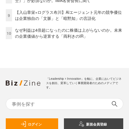
士）」が必須なのか。IMA名誉会長に聞く
【入山章栄×ログラス布川】AIエージェント元年の競争優位
9
は企業独自の「文脈」と「暗黙知」の言語化
なぜ利益は4倍超になったのに株価は上がらないのか。未来
10
の企業価値から逆算する「両利きのIR」
「Leadership ☓ Innovation」を軸に、企業においてビジネ
スを創出、変革していく事業開発者のためのメディアで
す。
ログイン
新規会員登録