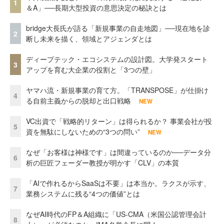
1
＆A」──長期大型投資の意思決定の秘訣とは
bridge大長氏が語る「新規事業の自走地図」──現在地を診
2
断し未来を描く、領域とアジェンダとは
ディープテック・エコシステムの設計図。大学発スタート
3
アップを育む大企業の役割と「3つの壁」
ヤマハ流・新規事業の育て方。「TRANSPOSE」が仕掛け
4
る自前主義からの脱却と出口戦略
NEW
VC出資で「戦略的リターン」は得られるか？ 事業会社が投
5
資を無駄にしないための“3つの問い”
NEW
なぜ「お客様は神様です」は間違っているのか──データ分
6
析の巨匠フェーダー教授が明かす「CLV」の本質
「AIで作れるからSaaSは不要」は本当か。ラクスが示す、
7
業務システムに残る“4つの価値”とは
なぜAI時代のFP＆A組織に「US-CMA（米国公認管理会計
8