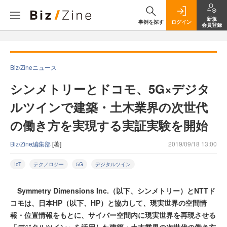
新規
事例を探す
ログイン
会員登録
Biz/Zineニュース
シンメトリーとドコモ、5G×デジタ
ルツインで建築・土木業界の次世代
の働き方を実現する実証実験を開始
Biz/Zine編集部
[著]
2019/09/18 13:00
IoT
テクノロジー
5G
デジタルツイン
Symmetry Dimensions Inc.（以下、シンメトリー）とNTTド
コモは、日本HP（以下、HP）と協力して、現実世界の空間情
報・位置情報をもとに、サイバー空間内に現実世界を再現させる