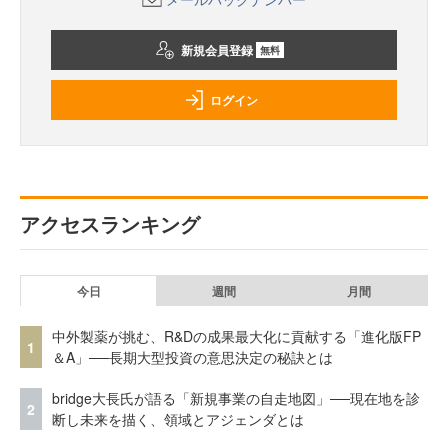
新規会員登録
無料
ログイン
アクセスランキング
今日
週間
月間
中外製薬が挑む、R&Dの成果最大化に貢献する「進化版FP
1
＆A」──長期大型投資の意思決定の秘訣とは
bridge大長氏が語る「新規事業の自走地図」──現在地を診
2
断し未来を描く、領域とアジェンダとは