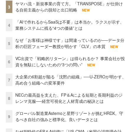
ヤマハ流・新規事業の育て方。「TRANSPOSE」が仕掛け
3
る自前主義からの脱却と出口戦略
NEW
「AIで作れるからSaaSは不要」は本当か。ラクスが示す、
4
業務システムに残る“4つの価値”とは
なぜ「お客様は神様です」は間違っているのか──データ分
5
析の巨匠フェーダー教授が明かす「CLV」の本質
NEW
VC出資で「戦略的リターン」は得られるか？ 事業会社が投
6
資を無駄にしないための“3つの問い”
NEW
大企業の6割超が陥る「沈黙の組織」──U-ZEROが明かす、
7
高め合う組織への変革要件
NECの最高益を支えた、FP＆Aによる短期と長期利益のジ
8
レンマ克服──経営可視化と人材育成の秘訣とは
グローバル製造業Astemoと星野リゾートが挑むHRDX。守
9
るべき自社の強みと標準化、良いデータとは
なぜAI時代のFP＆A組織に「US-CMA（米国公認管理会計