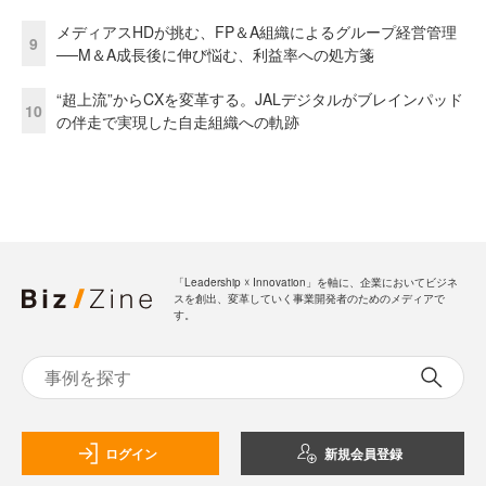
メディアスHDが挑む、FP＆A組織によるグループ経営管理
9
──M＆A成長後に伸び悩む、利益率への処方箋
“超上流”からCXを変革する。JALデジタルがブレインパッド
10
の伴走で実現した自走組織への軌跡
「Leadership ☓ Innovation」を軸に、企業においてビジネ
スを創出、変革していく事業開発者のためのメディアで
す。
ログイン
新規会員登録