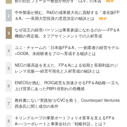
析の巨匠フェーダー教授が明かす「CLV」の本質
NEW
中外製薬が挑む、R&Dの成果最大化に貢献する「進化版FP
2
＆A」──長期大型投資の意思決定の秘訣とは
NEW
なぜ花王の経理パーソンは事業参謀になれるのか──FP＆A
3
機能の再定義、タフアサインメントでの人材育成
ユニ・チャームの「日本版FP＆A」──創業者の経営モデル
4
×OODA、未経験者をプロへ育成する秘訣とは
NECの最高益を支えた、FP＆Aによる短期と長期利益のジ
5
レンマ克服──経営可視化と人材育成の秘訣とは
ENEOSが挑む、ROIC経営を加速させるFP＆A組織──立ち
6
上げ背景にあったPBR1倍割れの危機感
教科書にない“実践知”がCVCを救う。Counterpart Ventures
7
西条氏に聞く成功の条件
キリングループの事業ポートフォリオ変革を支えるFP＆
8
A──コーポレートと事業会社の「戦略対話」とは？