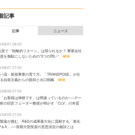
着記事
記事
ニュース
/08/07 08:00
出資で「戦略的リターン」は得られるか？ 事業会社
資を無駄にしないための“3つの問い”
NEW
/08/07 07:00
ハ流・新規事業の育て方。「TRANSPOSE」が仕
る自前主義からの脱却と出口戦略
NEW
/08/06 07:00
「お客様は神様です」は間違っているのか──デー
析の巨匠フェーダー教授が明かす「CLV」の本質
/08/05 07:00
製薬が挑む、R&Dの成果最大化に貢献する「進化
P＆A」──長期大型投資の意思決定の秘訣とは