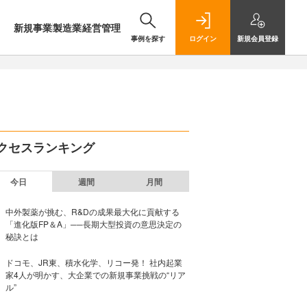
新規事業
製造業
経営管理
事例を探す
ログイン
新規
会員登録
クセスランキング
今日
週間
月間
中外製薬が挑む、R&Dの成果最大化に貢献する
「進化版FP＆A」──長期大型投資の意思決定の
秘訣とは
ドコモ、JR東、積水化学、リコー発！ 社内起業
家4人が明かす、大企業での新規事業挑戦の“リア
ル”