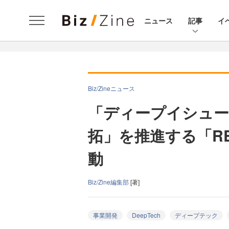
ニュース
記事
イ
Biz/Zineニュース
「ディープイシュー
拓」を推進する「REA
動
Biz/Zine編集部
[著]
事業開発
DeepTech
ディープテック