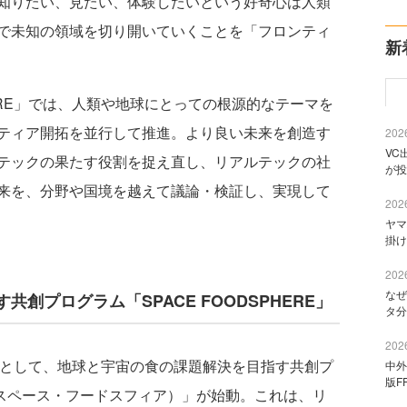
知りたい、見たい、体験したいという好奇心は人類
で未知の領域を切り開いていくことを「フロンティ
新
TURE」では、人類や地球にとっての根源的なテーマを
ティア開拓を並行して推進。より良い未来を創造す
2026
VC
テックの果たす役割を捉え直し、リアルテックの社
が投
来を、分野や国境を越えて議論・検証し、実現して
2026
ヤマ
掛け
2026
なぜ
創プログラム「SPACE FOODSPHERE」
タ分
2026
第一弾として、地球と宇宙の食の課題解決を目指す共創プ
中外
版F
RE（スペース・フードスフィア）」が始動。これは、リ