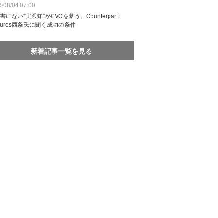
/08/04 07:00
書にない“実践知”がCVCを救う。Counterpart
ntures西条氏に聞く成功の条件
新着記事一覧を見る