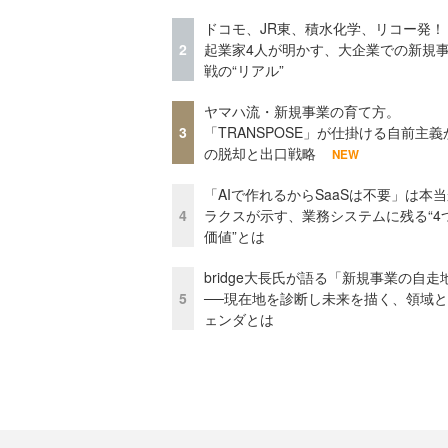
ドコモ、JR東、積水化学、リコー発！
2
起業家4人が明かす、大企業での新規
戦の“リアル”
ヤマハ流・新規事業の育て方。
3
「TRANSPOSE」が仕掛ける自前主義
の脱却と出口戦略
NEW
「AIで作れるからSaaSは不要」は本
4
ラクスが示す、業務システムに残る“4
価値”とは
bridge大長氏が語る「新規事業の自走
5
──現在地を診断し未来を描く、領域
ェンダとは