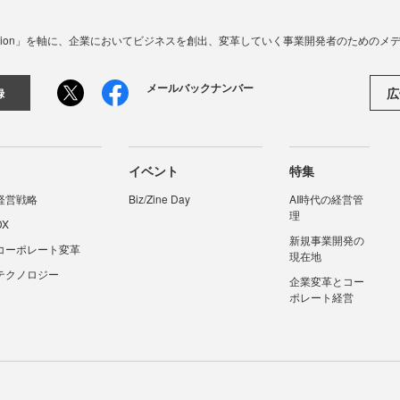
☓ Innovation」を軸に、企業においてビジネスを創出、変革していく事業開発者のための
メールバックナンバー
広
録
イベント
特集
経営戦略
Biz/Zine Day
AI時代の経営管
理
DX
新規事業開発の
コーポレート変革
現在地
テクノロジー
企業変革とコー
ポレート経営