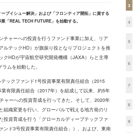
3
ープイシュー解決」および「フロンティア開拓」に資する
REAL TECH FUTURE」を始動する。
4
ンチャーへの投資を行うファンド事業に加え、リア
5
アルテックHD）が旗振り役となりプロジェクトを推
クHDが宇宙航空研究開発機構（JAXA）らと主導
6
プログラムを始動した。
テックファンド1号投資事業有限責任組合（2015
7
業有限責任組合（2017年）を組成して以来、約5年
チャーへの投資育成を行ってきた。そして、2020年
8
と組織変更を行い、グローバルで戦える地方発のリ
た投資育成を行う「グローカルディープテックファ
9
ァンド3号投資事業有限責任組合」）、および、東南