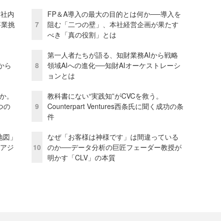
 社内
FP＆A導入の最大の目的とは何か──導入を
事業挑
7
阻む「二つの壁」、本社経営企画が果たす
べき「真の役割」とは
第一人者たちが語る、知財業務AIから戦略
から
8
領域AIへの進化──知財AIオーケストレーシ
ョンとは
当か。
教科書にない“実践知”がCVCを救う。
つの
9
Counterpart Ventures西条氏に聞く成功の条
件
地図」
なぜ「お客様は神様です」は間違っている
とアジ
10
のか──データ分析の巨匠フェーダー教授が
明かす「CLV」の本質