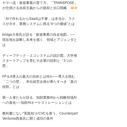
ヤマハ流・新規事業の育て方。「TRANSPOSE」
が仕掛ける自前主義からの脱却と出口戦略
NEW
「AIで作れるからSaaSは不要」は本当か。ラク
スが示す、業務システムに残る“4つの価値”とは
bridge大長氏が語る「新規事業の自走地図」──
現在地を診断し未来を描く、領域とアジェンダと
は
ディープテック・エコシステムの設計図。大学発
スタートアップを育む大企業の役割と「3つの
壁」
FP＆A導入の最大の目的とは何か──導入を阻む
「二つの壁」、本社経営企画が果たすべき「真の
役割」とは
第一人者たちが語る、知財業務AIから戦略領域AI
への進化──知財AIオーケストレーションとは
教科書にない“実践知”がCVCを救う。Counterpart
Ventures西条氏に聞く成功の条件