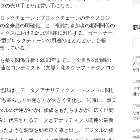
タの売り手または買い手になる。
ロックチェーン：ブロックチェーンのテクノロジ
の全来歴の明確化」と「複雑な参加者の相関関係の
新
ィクスにおける2つの課題に対応する。ガートナー
ョン型ブロックチェーンの用途のほとんどが、台帳
予想している。
2026
を築く関係分析：2023年までに、全世界の組織の
VC
迅速なコンテキスト（文脈）化をグラフ・テクノロジ
が投
2026
ヤマ
也氏は、データ／アナリティクス・トレンドに関し
掛け
日本でも暮らし方や働き方が大きく変化し、同時に、事実
2026
タルの活用がいかに価値をもたらすかが、広く世間
なぜ
タ分
AIに代表されるデータとアナリティクス関連の最新
ったような洞察を効率良く導き出し、デジタルの価
2026
中外
てくれます。ポストコロナ時代のビジネス活動にお