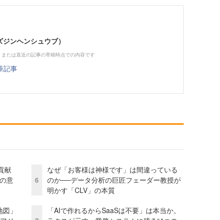
（ビズジンヘンシュウブ）
、または直近の記事の寄稿時点での内容です
筆記事
貢献
なぜ「お客様は神様です」は間違っている
資の意
6
のか──データ分析の巨匠フェーダー教授が
明かす「CLV」の本質
地図」
「AIで作れるからSaaSは不要」は本当か。