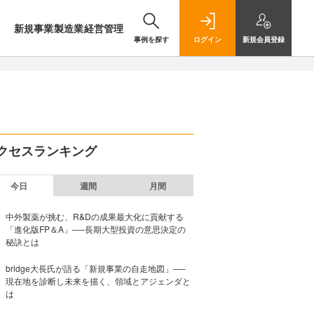
新規事業
製造業
経営管理
事例を探す
ログイン
新規
会員登録
クセスランキング
今日
週間
月間
中外製薬が挑む、R&Dの成果最大化に貢献する
「進化版FP＆A」──長期大型投資の意思決定の
秘訣とは
bridge大長氏が語る「新規事業の自走地図」──
現在地を診断し未来を描く、領域とアジェンダと
は