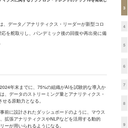
3
は、データ／アナリティクス・リーダーが新型コロ
4
への対応を舵取りし、パンデミック後の回復や再出発に備
。
5
6
7
2024年末までに、75%の組織がAIを試験的な導入か
は、データのストリーミング量とアナリティクス・
させる原動力となる。
8
事前に設計されたダッシュボードのように、マウス
、拡張アナリティクスやNLPなどを活用する動的
9
リーが用いられるようになる。