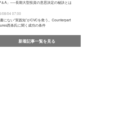
P＆A」──長期大型投資の意思決定の秘訣とは
/08/04 07:00
書にない“実践知”がCVCを救う。Counterpart
ntures西条氏に聞く成功の条件
新着記事一覧を見る