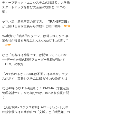
ディープテック・エコシステムの設計図。大学発
スタートアップを育む大企業の役割と「3つの
壁」
ヤマハ流・新規事業の育て方。「TRANSPOSE」
が仕掛ける自前主義からの脱却と出口戦略
NEW
VC出資で「戦略的リターン」は得られるか？ 事
業会社が投資を無駄にしないための“3つの問い”
NEW
なぜ「お客様は神様です」は間違っているのか
──データ分析の巨匠フェーダー教授が明かす
「CLV」の本質
「AIで作れるからSaaSは不要」は本当か。ラク
スが示す、業務システムに残る“4つの価値”とは
なぜAI時代のFP＆A組織に「US-CMA（米国公認
管理会計士）」が必須なのか。IMA名誉会長に聞
く
【入山章栄×ログラス布川】AIエージェント元年
の競争優位は企業独自の「文脈」と「暗黙知」の