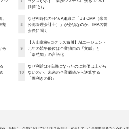
とアジ
7
ラクスが示す、業務システムに残る“4つの
価値”とは
図。
なぜAI時代のFP＆A組織に「US-CMA（米国
役割
8
公認管理会計士）」が必須なのか。IMA名誉
会長に聞く
【入山章栄×ログラス布川】AIエージェント
から
9
元年の競争優位は企業独自の「文脈」と
「暗黙知」の言語化
る
なぜ利益は4倍超になったのに株価は上がら
め
10
ないのか。未来の企業価値から逆算する
「両利きのIR」
☓ Innovation」を軸に、企業においてビジネスを創出、変革していく事業開発者のための