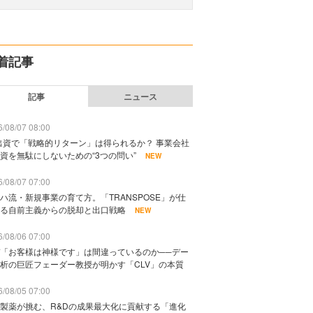
着記事
記事
ニュース
/08/07 08:00
出資で「戦略的リターン」は得られるか？ 事業会社
資を無駄にしないための“3つの問い”
NEW
/08/07 07:00
ハ流・新規事業の育て方。「TRANSPOSE」が仕
る自前主義からの脱却と出口戦略
NEW
/08/06 07:00
「お客様は神様です」は間違っているのか──デー
析の巨匠フェーダー教授が明かす「CLV」の本質
/08/05 07:00
製薬が挑む、R&Dの成果最大化に貢献する「進化