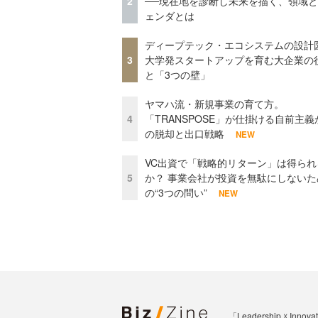
2
──現在地を診断し未来を描く、領域
ェンダとは
ディープテック・エコシステムの設計
3
大学発スタートアップを育む大企業の
と「3つの壁」
ヤマハ流・新規事業の育て方。
4
「TRANSPOSE」が仕掛ける自前主義
の脱却と出口戦略
NEW
VC出資で「戦略的リターン」は得られ
5
か？ 事業会社が投資を無駄にしないた
の“3つの問い”
NEW
「Leadership 