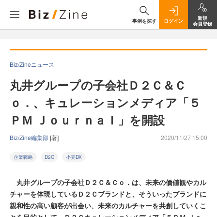
新規
事例を探す
ログイン
会員登録
Biz/Zineニュース
丸井グループの子会社Ｄ２Ｃ＆Ｃ
ｏ．、キュレーションメディア「５
ＰＭ Ｊｏｕｒｎａｌ」を開設
Biz/Zine編集部
[著]
2020/11/27 15:00
企業戦略
D2C
小売DX
丸井グループの子会社Ｄ２Ｃ＆Ｃｏ．は、未来の価値観やカル
チャーを体現しているＤ２Ｃブランドと、そういったブランドに
親和性の高い顧客が出会い、未来のカルチャーを共創していくこ