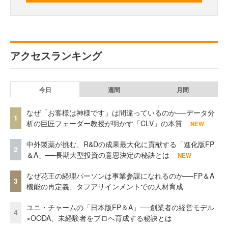
アクセスランキング
今日
週間
月間
なぜ「お客様は神様です」は間違っているのか──データ分
1
析の巨匠フェーダー教授が明かす「CLV」の本質
NEW
中外製薬が挑む、R&Dの成果最大化に貢献する「進化版FP
2
＆A」──長期大型投資の意思決定の秘訣とは
NEW
なぜ花王の経理パーソンは事業参謀になれるのか──FP＆A
3
機能の再定義、タフアサインメントでの人材育成
ユニ・チャームの「日本版FP＆A」──創業者の経営モデル
4
×OODA、未経験者をプロへ育成する秘訣とは