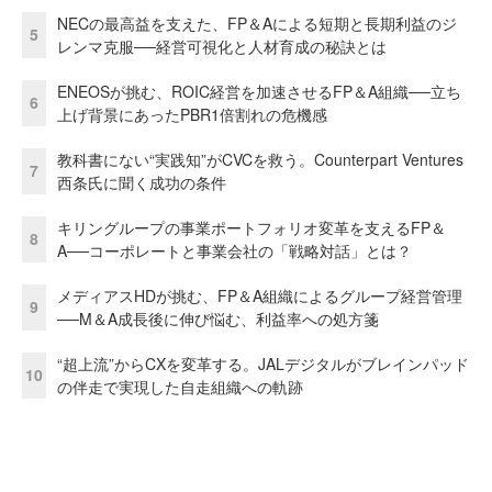
NECの最高益を支えた、FP＆Aによる短期と長期利益のジ
5
レンマ克服──経営可視化と人材育成の秘訣とは
ENEOSが挑む、ROIC経営を加速させるFP＆A組織──立ち
6
上げ背景にあったPBR1倍割れの危機感
教科書にない“実践知”がCVCを救う。Counterpart Ventures
7
西条氏に聞く成功の条件
キリングループの事業ポートフォリオ変革を支えるFP＆
8
A──コーポレートと事業会社の「戦略対話」とは？
メディアスHDが挑む、FP＆A組織によるグループ経営管理
9
──M＆A成長後に伸び悩む、利益率への処方箋
“超上流”からCXを変革する。JALデジタルがブレインパッド
10
の伴走で実現した自走組織への軌跡