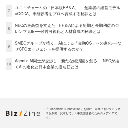
ユニ・チャームの「日本版FP＆A」──創業者の経営モデル
7
×OODA、未経験者をプロへ育成する秘訣とは
NECの最高益を支えた、FP＆Aによる短期と長期利益のジ
8
レンマ克服──経営可視化と人材育成の秘訣とは
SMBCグループが描く、AIによる「金融OS」への進化──な
9
ぜCFOエージェントを提供するのか？
Agentic AI同士が交渉し、新たな経済圏を創る──NECが描
10
くAIの進化と日本企業の勝ち筋とは
「Leadership ☓ Innovation」を軸に、企業においてビジネ
スを創出、変革していく事業開発者のためのメディアで
す。