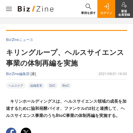
新規
事例を探す
ログイン
会員登録
Biz/Zineニュース
キリングループ、ヘルスサイエンス
事業の体制再編を実施
Biz/Zine編集部
[著]
2021/09/21 16:00
ヘルスケア
組織変革
D2C
BtoC
キリンホールディングスは、ヘルスサイエンス領域の成長を加
速するために協和発酵バイオ、ファンケルの2社と連携して、ヘ
ルスサイエンス事業のうちBtoC事業の体制再編を実施する。