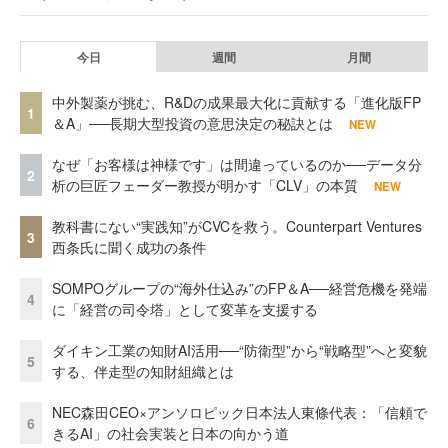
今日
週間
月間
中外製薬が挑む、R&Dの成果最大化に貢献する「進化版FP
1
＆A」──長期大型投資の意思決定の秘訣とは
NEW
なぜ「お客様は神様です」は間違っているのか──データ分
2
析の巨匠フェーダー教授が明かす「CLV」の本質
NEW
教科書にない“実践知”がCVCを救う。Counterpart Ventures
3
西条氏に聞く成功の条件
SOMPOグループの“海外仕込み”のFP＆A──経営危機を発端
4
に「経営の司令塔」として変革を支援する
ダイキン工業の知財AI活用──“防衛型”から“戦略型”へと変貌
5
する、伴走型の知財組織とは
NEC森田CEO×アンソロピック日本法人東條代表：「信頼で
6
きるAI」の社会実装と日本の向かう道