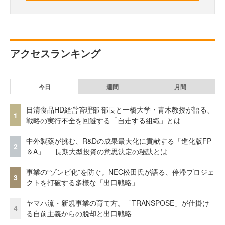
アクセスランキング
今日
週間
月間
日清食品HD経営管理部 部長と一橋大学・青木教授が語る、
1
戦略の実行不全を回避する「自走する組織」とは
中外製薬が挑む、R&Dの成果最大化に貢献する「進化版FP
2
＆A」──長期大型投資の意思決定の秘訣とは
事業の“ゾンビ化”を防ぐ。NEC松田氏が語る、停滞プロジェ
3
クトを打破する多様な「出口戦略」
ヤマハ流・新規事業の育て方。「TRANSPOSE」が仕掛け
4
る自前主義からの脱却と出口戦略