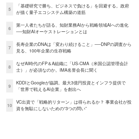
「基礎研究で勝ち、ビジネスで負ける」を回避する。政府
5
が描く量子エコシステム構築の道筋
第一人者たちが語る、知財業務AIから戦略領域AIへの進化
6
──知財AIオーケストレーションとは
長寿企業のDNAは「変わり続けること」──DNPの調査から
7
見る、100年企業の生存戦略
なぜAI時代のFP＆A組織に「US-CMA（米国公認管理会計
8
士）」が必須なのか。IMA名誉会長に聞く
KDDIとGoogleが協調。最大3億円投資とインフラ提供で
9
「世界で戦えるAI企業」を創出へ
VC出資で「戦略的リターン」は得られるか？ 事業会社が投
10
資を無駄にしないための“3つの問い”