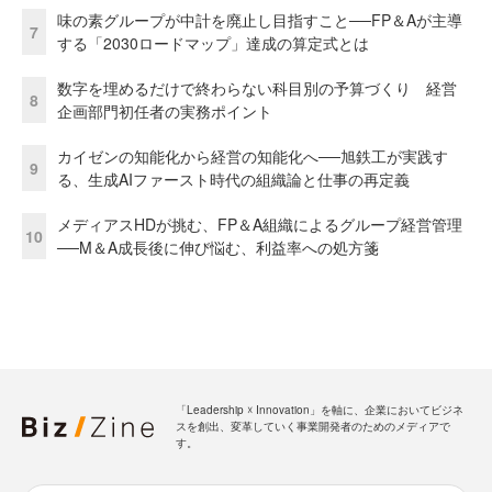
味の素グループが中計を廃止し目指すこと──FP＆Aが主導
7
する「2030ロードマップ」達成の算定式とは
数字を埋めるだけで終わらない科目別の予算づくり 経営
8
企画部門初任者の実務ポイント
カイゼンの知能化から経営の知能化へ──旭鉄工が実践す
9
る、生成AIファースト時代の組織論と仕事の再定義
メディアスHDが挑む、FP＆A組織によるグループ経営管理
10
──M＆A成長後に伸び悩む、利益率への処方箋
「Leadership ☓ Innovation」を軸に、企業においてビジネ
スを創出、変革していく事業開発者のためのメディアで
す。