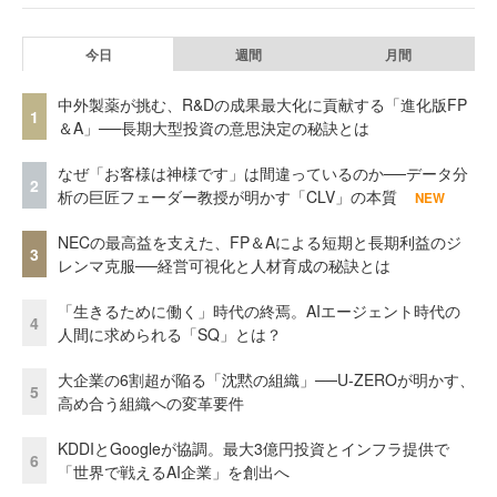
今日
週間
月間
中外製薬が挑む、R&Dの成果最大化に貢献する「進化版FP
1
＆A」──長期大型投資の意思決定の秘訣とは
なぜ「お客様は神様です」は間違っているのか──データ分
2
析の巨匠フェーダー教授が明かす「CLV」の本質
NEW
NECの最高益を支えた、FP＆Aによる短期と長期利益のジ
3
レンマ克服──経営可視化と人材育成の秘訣とは
「生きるために働く」時代の終焉。AIエージェント時代の
4
人間に求められる「SQ」とは？
大企業の6割超が陥る「沈黙の組織」──U-ZEROが明かす、
5
高め合う組織への変革要件
KDDIとGoogleが協調。最大3億円投資とインフラ提供で
6
「世界で戦えるAI企業」を創出へ