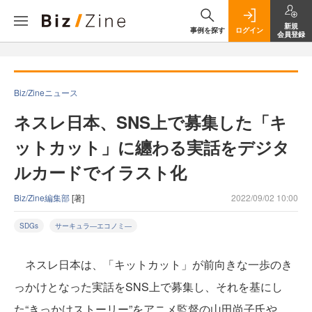
新規
事例を探す
ログイン
会員登録
Biz/Zineニュース
ネスレ日本、SNS上で募集した「キ
ットカット」に纏わる実話をデジタ
ルカードでイラスト化
Biz/Zine編集部
[著]
2022/09/02 10:00
SDGs
サーキュラ―エコノミ―
ネスレ日本は、「キットカット」が前向きな一歩のき
っかけとなった実話をSNS上で募集し、それを基にし
た“きっかけストーリー”をアニメ監督の山田尚子氏や