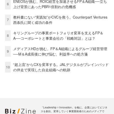
ENEOSが挑む、ROIC経営を加速させるFP＆A組織──立ち
6
上げ背景にあったPBR1倍割れの危機感
教科書にない“実践知”がCVCを救う。Counterpart Ventures
7
西条氏に聞く成功の条件
キリングループの事業ポートフォリオ変革を支えるFP＆
8
A──コーポレートと事業会社の「戦略対話」とは？
メディアスHDが挑む、FP＆A組織によるグループ経営管理
9
──M＆A成長後に伸び悩む、利益率への処方箋
“超上流”からCXを変革する。JALデジタルがブレインパッド
10
の伴走で実現した自走組織への軌跡
「Leadership ☓ Innovation」を軸に、企業においてビジネ
スを創出、変革していく事業開発者のためのメディアで