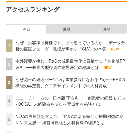
アクセスランキング
今日
週間
月間
なぜ「お客様は神様です」は間違っているのか──データ分
1
析の巨匠フェーダー教授が明かす「CLV」の本質
NEW
中外製薬が挑む、R&Dの成果最大化に貢献する「進化版FP
2
＆A」──長期大型投資の意思決定の秘訣とは
NEW
なぜ花王の経理パーソンは事業参謀になれるのか──FP＆A
3
機能の再定義、タフアサインメントでの人材育成
ユニ・チャームの「日本版FP＆A」──創業者の経営モデル
4
×OODA、未経験者をプロへ育成する秘訣とは
NECの最高益を支えた、FP＆Aによる短期と長期利益のジ
5
レンマ克服──経営可視化と人材育成の秘訣とは