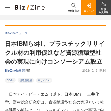
新規
事例を探す
ログイン
会員登録
Biz/Zineニュース
日本IBMら3社、プラスチックリサイ
クル材の利用促進など資源循環型社
会の実現に向けコンソーシアム設立
Biz/Zine編集部
[著]
2022/10/13 15:30
SDGs
循環型経済
リサイクル
日本アイ・ビー・エム（以下、日本IBM）、三井化
学、野村総合研究所は、資源循環型社会の実現という社
会課題の解決と、ソーシャルイノベーションの実現に向