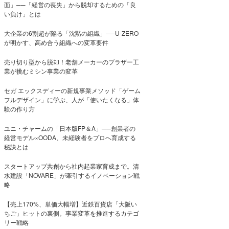
面」──「経営の喪失」から脱却するための「良
い負け」とは
大企業の6割超が陥る「沈黙の組織」──U-ZERO
が明かす、高め合う組織への変革要件
売り切り型から脱却！老舗メーカーのブラザー工
業が挑むミシン事業の変革
セガ エックスディーの新規事業メソッド「ゲーム
フルデザイン」に学ぶ、人が「使いたくなる」体
験の作り方
ユニ・チャームの「日本版FP＆A」──創業者の
経営モデル×OODA、未経験者をプロへ育成する
秘訣とは
スタートアップ共創から社内起業家育成まで。清
水建設「NOVARE」が牽引するイノベーション戦
略
【売上170%、単価大幅増】近鉄百貨店「大阪い
ちご」ヒットの裏側。事業変革を推進するカテゴ
リー戦略