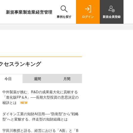
新規事業
製造業
経営管理
事例を探す
ログイン
新規
会員登録
クセスランキング
今日
週間
月間
中外製薬が挑む、R&Dの成果最大化に貢献する
「進化版FP＆A」──長期大型投資の意思決定の
秘訣とは
NEW
ダイキン工業の知財AI活用──“防衛型”から“戦略
型”へと変貌する、伴走型の知財組織とは
宇田川教授と語る、経営における「A面」と「B