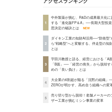
アクセスランキング
中外製薬が挑む、R&Dの成果最大化に
1
する「進化版FP＆A」──長期大型投
思決定の秘訣とは
NEW
ダイキン工業の知財AI活用──“防衛型”
2
ら“戦略型”へと変貌する、伴走型の知
とは
宇田川教授と語る、経営における「A
3
「B面」──「経営の喪失」から脱却す
めの「良い負け」とは
大企業の6割超が陥る「沈黙の組織」──
4
ZEROが明かす、高め合う組織への変
売り切り型から脱却！老舗メーカーの
5
ザー工業が挑むミシン事業の変革