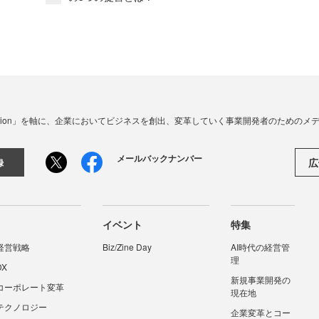
☓ Innovation」を軸に、企業においてビジネスを創出、変革していく事業開発者のための
メールバックナンバー
広
録
イベント
特集
経営戦略
Biz/Zine Day
AI時代の経営管
理
DX
新規事業開発の
コーポレート変革
現在地
テクノロジー
企業変革とコー