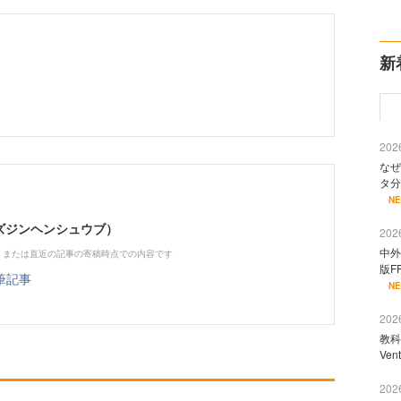
新
2026
なぜ
タ分
N
（ビズジンヘンシュウブ）
2026
中外
、または直近の記事の寄稿時点での内容です
版F
筆記事
N
2026
教科
Ve
2026