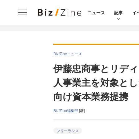
ニュース
記事
イ
Biz/Zineニュース
伊藤忠商事とリディ
人事業主を対象とし
向け資本業務提携
Biz/Zine編集部
[著]
フリーランス