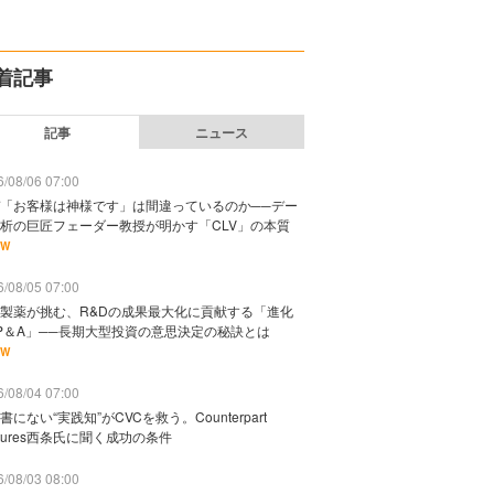
着記事
記事
ニュース
/08/06 07:00
「お客様は神様です」は間違っているのか──デー
析の巨匠フェーダー教授が明かす「CLV」の本質
EW
/08/05 07:00
製薬が挑む、R&Dの成果最大化に貢献する「進化
P＆A」──長期大型投資の意思決定の秘訣とは
EW
/08/04 07:00
書にない“実践知”がCVCを救う。Counterpart
ntures西条氏に聞く成功の条件
/08/03 08:00