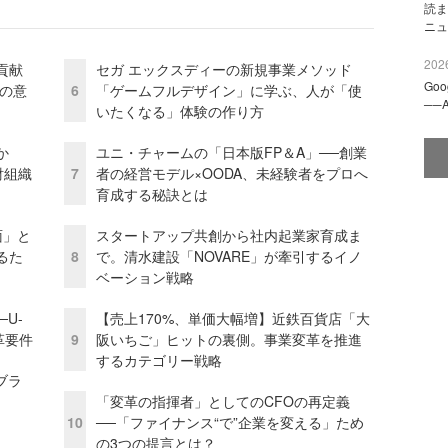
読ま
ニュ
2026
貢献
セガ エックスディーの新規事業メソッド
Go
資の意
6
「ゲームフルデザイン」に学ぶ、人が「使
──
いたくなる」体験の作り方
か
ユニ・チャームの「日本版FP＆A」──創業
財組織
7
者の経営モデル×OODA、未経験者をプロへ
育成する秘訣とは
面」と
スタートアップ共創から社内起業家育成ま
るた
8
で。清水建設「NOVARE」が牽引するイノ
ベーション戦略
U-
【売上170%、単価大幅増】近鉄百貨店「大
革要件
9
阪いちご」ヒットの裏側。事業変革を推進
するカテゴリー戦略
ブラ
「変革の指揮者」としてのCFOの再定義
10
──「ファイナンス“で”企業を変える」ため
の3つの提言とは？