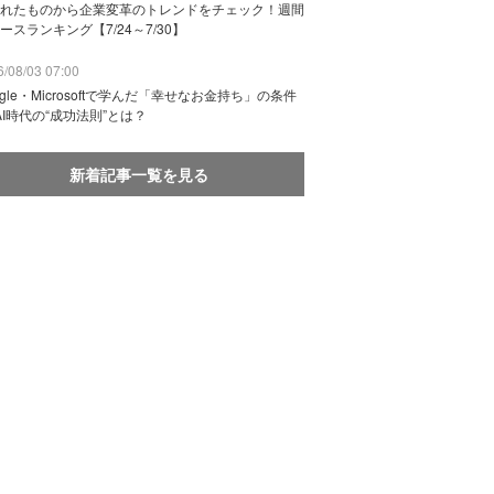
れたものから企業変革のトレンドをチェック！週間
ースランキング【7/24～7/30】
/08/03 07:00
ogle・Microsoftで学んだ「幸せなお金持ち」の条件
AI時代の“成功法則”とは？
新着記事一覧を見る