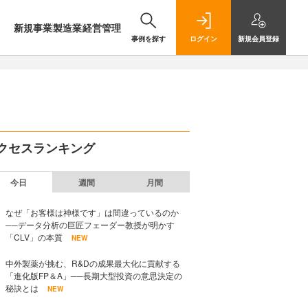
新規事業
製造業
経営管理
事例を探す
ログイン
新規
会員登録
クセスランキング
今日
週間
月間
なぜ「お客様は神様です」は間違っているのか
──データ分析の巨匠フェーダー教授が明かす
「CLV」の本質
NEW
中外製薬が挑む、R&Dの成果最大化に貢献する
「進化版FP＆A」──長期大型投資の意思決定の
秘訣とは
NEW