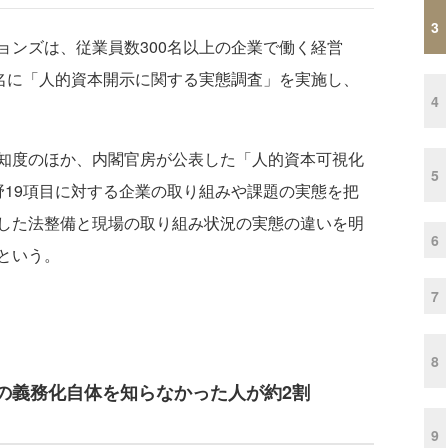
3
ンズは、従業員数300名以上の企業で働く経営
0名に「人的資本開示に関する実態調査」を実施し、
4
知度のほか、内閣官房が公表した「人的資本可視化
5
野19項目に対する企業の取り組みや課題の実態を把
した法整備と現場の取り組み状況の実態の違いを明
6
という。
7
8
の義務化自体を知らなかった人が約2割
9