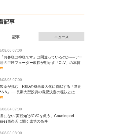
着記事
記事
ニュース
/08/06 07:00
「お客様は神様です」は間違っているのか──デー
析の巨匠フェーダー教授が明かす「CLV」の本質
EW
/08/05 07:00
製薬が挑む、R&Dの成果最大化に貢献する「進化
P＆A」──長期大型投資の意思決定の秘訣とは
EW
/08/04 07:00
書にない“実践知”がCVCを救う。Counterpart
ntures西条氏に聞く成功の条件
/08/03 08:00