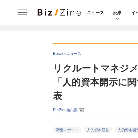
ニュース
記事
イ
Biz/Zineニュース
リクルートマネジ
「人的資本開示に関
表
Biz/Zine編集部
[著]
調査レポート
人的資本経営
人的資本開