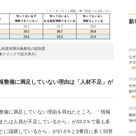
新
人的資本開示義務化の認知度
2026
像クリックで拡大表示］
なぜ
タ分
N
2026
報整備に満足していない理由は「人材不足」が
中外
版F
N
2026
整備に満足していない理由を尋ねたところ、「情報
教科
Ve
たは人員が不足しているから」が33.3％で最も多
に躊躇しているから」が31.0％と2番目に多く回答
2026