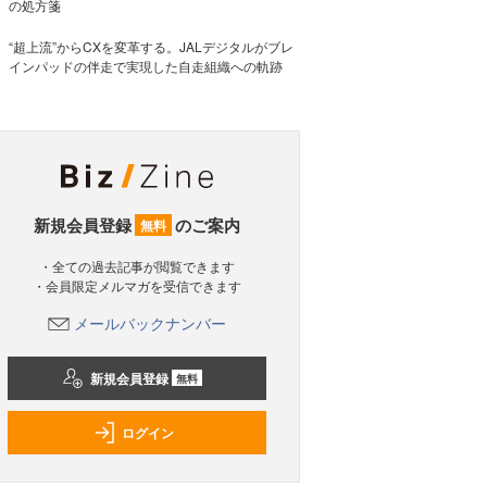
の処方箋
“超上流”からCXを変革する。JALデジタルがブレ
インパッドの伴走で実現した自走組織への軌跡
新規会員登録
のご案内
無料
・全ての過去記事が閲覧できます
・会員限定メルマガを受信できます
メールバックナンバー
新規会員登録
無料
ログイン