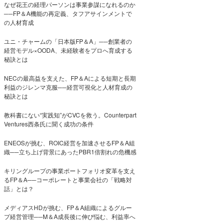
なぜ花王の経理パーソンは事業参謀になれるのか
──FP＆A機能の再定義、タフアサインメントで
の人材育成
ユニ・チャームの「日本版FP＆A」──創業者の
経営モデル×OODA、未経験者をプロへ育成する
秘訣とは
NECの最高益を支えた、FP＆Aによる短期と長期
利益のジレンマ克服──経営可視化と人材育成の
秘訣とは
教科書にない“実践知”がCVCを救う。Counterpart
Ventures西条氏に聞く成功の条件
ENEOSが挑む、ROIC経営を加速させるFP＆A組
織──立ち上げ背景にあったPBR1倍割れの危機感
キリングループの事業ポートフォリオ変革を支え
るFP＆A──コーポレートと事業会社の「戦略対
話」とは？
メディアスHDが挑む、FP＆A組織によるグルー
プ経営管理──M＆A成長後に伸び悩む、利益率へ