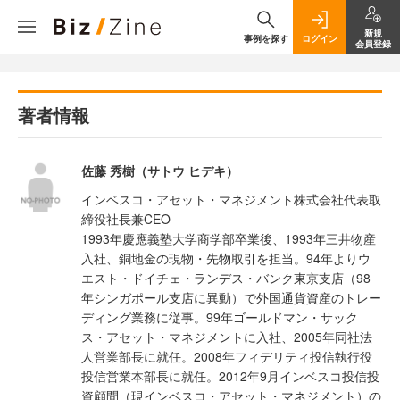
新規
事例を探す
ログイン
会員登録
著者情報
佐藤 秀樹（サトウ ヒデキ）
インベスコ・アセット・マネジメント株式会社代表取
締役社長兼CEO
1993年慶應義塾大学商学部卒業後、1993年三井物産
入社、銅地金の現物・先物取引を担当。94年よりウ
エスト・ドイチェ・ランデス・バンク東京支店（98
年シンガポール支店に異動）で外国通貨資産のトレー
ディング業務に従事。99年ゴールドマン・サック
ス・アセット・マネジメントに入社、2005年同社法
人営業部長に就任。2008年フィデリティ投信執行役
投信営業本部長に就任。2012年9月インベスコ投信投
資顧問（現インベスコ・アセット・マネジメント）の