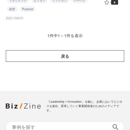
マネジメント
ビジョン
ミッション
パーパス
9
経営
Purpose
2021/09/01
1件中1～1件を表示
戻る
「Leadership ☓ Innovation」を軸に、企業においてビジネ
スを創出、変革していく事業開発者のためのメディアで
す。