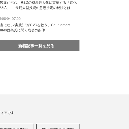
製薬が挑む、R&Dの成果最大化に貢献する「進化
P＆A」──長期大型投資の意思決定の秘訣とは
/08/04 07:00
書にない“実践知”がCVCを救う。Counterpart
ntures西条氏に聞く成功の条件
新着記事一覧を見る
メディアです。