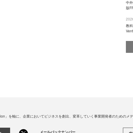
中外
版F
2026
教科
Ve
☓ Innovation」を軸に、企業においてビジネスを創出、変革していく事業開発者のための
メールバックナンバー