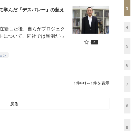
3
て学んだ「デスバレー」の超え
4
在籍した後、自らがプロジェク
トについて、同社では異例だっ
0
5
ョン
6
1件中1～1件を表示
7
戻る
8
9