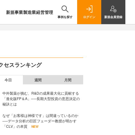
新規事業
製造業
経営管理
事例を探す
ログイン
新規
会員登録
クセスランキング
今日
週間
月間
中外製薬が挑む、R&Dの成果最大化に貢献する
「進化版FP＆A」──長期大型投資の意思決定の
秘訣とは
なぜ「お客様は神様です」は間違っているのか
──データ分析の巨匠フェーダー教授が明かす
「CLV」の本質
NEW