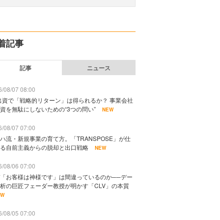
着記事
記事
ニュース
/08/07 08:00
出資で「戦略的リターン」は得られるか？ 事業会社
資を無駄にしないための“3つの問い”
NEW
/08/07 07:00
ハ流・新規事業の育て方。「TRANSPOSE」が仕
る自前主義からの脱却と出口戦略
NEW
/08/06 07:00
「お客様は神様です」は間違っているのか──デー
析の巨匠フェーダー教授が明かす「CLV」の本質
EW
/08/05 07:00