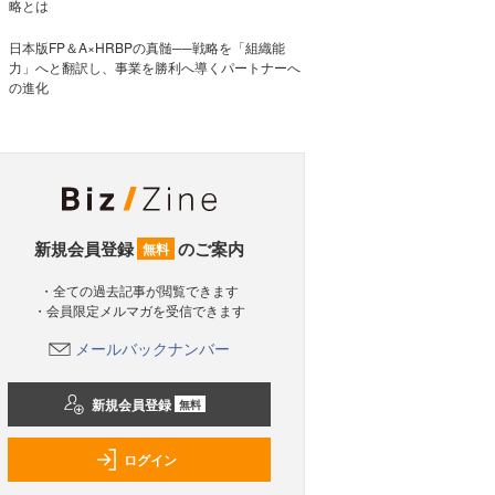
略とは
日本版FP＆A×HRBPの真髄──戦略を「組織能
力」へと翻訳し、事業を勝利へ導くパートナーへ
の進化
新規会員登録
のご案内
無料
・全ての過去記事が閲覧できます
・会員限定メルマガを受信できます
メールバックナンバー
新規会員登録
無料
ログイン