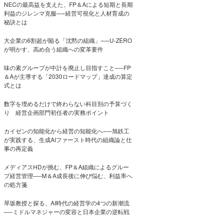
NECの最高益を支えた、FP＆Aによる短期と長期
利益のジレンマ克服──経営可視化と人材育成の
秘訣とは
大企業の6割超が陥る「沈黙の組織」──U-ZERO
が明かす、高め合う組織への変革要件
味の素グループが中計を廃止し目指すこと──FP
＆Aが主導する「2030ロードマップ」達成の算定
式とは
数字を埋めるだけで終わらない科目別の予算づく
り 経営企画部門初任者の実務ポイント
カイゼンの知能化から経営の知能化へ──旭鉄工
が実践する、生成AIファースト時代の組織論と仕
事の再定義
メディアスHDが挑む、FP＆A組織によるグルー
プ経営管理──M＆A成長後に伸び悩む、利益率へ
の処方箋
琴坂教授と探る、AI時代の経営学の4つの新潮流
──ミドルマネジャーの変容と日本企業の逆転戦