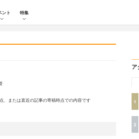
ベント
特集
ア
授
時点、または直近の記事の寄稿時点での内容です
1
2