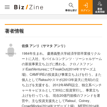
新規
事例を探す
ログイン
会員登録
著者情報
佐俣 アンリ（サマタ アンリ）
1984年生まれ。 慶應義塾大学経済学部卒業後リクル
ートに入社、モバイルコンテンツ・ソーシャルゲーム
の新規事業立ち上げに携わる。 クロノスファン
ド/EastVenturesにてFreakOut(2014年マザーズ上
場)、CAMFIREの投資及び事業立ち上げを行う。また
個人としてRaksulやスマポ(2013年楽天に売却)の立
ち上げを支援する。 2012年ANRI設立、独立系ベンチ
ャーキャピタルとして30社に投資実行し、事業立ち
上げを行っている。 現在20億円規模のファンドを運
営中。主な投資支援先としてRaksul、Coiney、
CrowdWorks(2014年マザーズ上場)、MERY(2014年