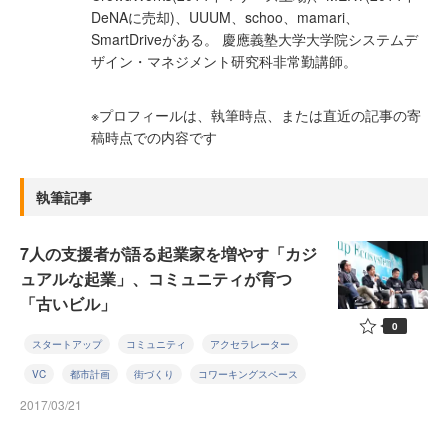
DeNAに売却)、UUUM、schoo、mamari、
SmartDriveがある。 慶應義塾大学大学院システムデ
ザイン・マネジメント研究科非常勤講師。
※プロフィールは、執筆時点、または直近の記事の寄
稿時点での内容です
執筆記事
7人の支援者が語る起業家を増やす「カジ
ュアルな起業」、コミュニティが育つ
「古いビル」
0
スタートアップ
コミュニティ
アクセラレーター
VC
都市計画
街づくり
コワーキングスペース
2017/03/21