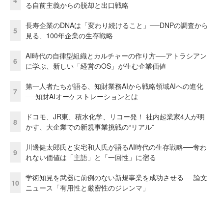
る自前主義からの脱却と出口戦略
長寿企業のDNAは「変わり続けること」──DNPの調査から
5
見る、100年企業の生存戦略
AI時代の自律型組織とカルチャーの作り方──アトラシアン
6
に学ぶ、新しい「経営のOS」が生む企業価値
第一人者たちが語る、知財業務AIから戦略領域AIへの進化
7
──知財AIオーケストレーションとは
ドコモ、JR東、積水化学、リコー発！ 社内起業家4人が明
8
かす、大企業での新規事業挑戦の“リアル”
川邊健太郎氏と安宅和人氏が語るAI時代の生存戦略──奪わ
9
れない価値は「主語」と「一回性」に宿る
学術知見を武器に前例のない新規事業を成功させる──論文
10
ニュース「有用性と厳密性のジレンマ」