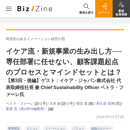
新規
事例を探す
ログイン
会員登録
再現性のあるイノベーション経営の型
イケア流・新規事業の生み出し方──
専任部署に任せない、顧客課題起点
のプロセスとマインドセットとは？
【第3回・後編】ゲスト：イケア・ジャパン株式会社 代
表取締役社長 兼 Chief Sustainability Officer ペトラ・フ
ァーレ氏
ペトラ・ファーレ
[語り手] /
大本 綾
[語り手] /
雨宮 進
[著] /
和久田 知博
[写] /
栗原 茂（Biz/Zine編集部）
[編]
2024/03/13 07:00
事業開発
ビジョン
イノベーション
バリュー
組織カルチャー