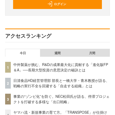
ログイン
アクセスランキング
今日
週間
月間
中外製薬が挑む、R&Dの成果最大化に貢献する「進化版FP
1
＆A」──長期大型投資の意思決定の秘訣とは
日清食品HD経営管理部 部長と一橋大学・青木教授が語る、
2
戦略の実行不全を回避する「自走する組織」とは
事業の“ゾンビ化”を防ぐ。NEC松田氏が語る、停滞プロジェ
3
クトを打破する多様な「出口戦略」
ヤマハ流・新規事業の育て方。「TRANSPOSE」が仕掛け
4