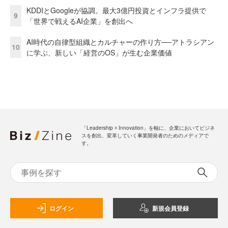
KDDIとGoogleが協調。最大3億円投資とインフラ提供で
9
「世界で戦えるAI企業」を創出へ
AI時代の自律型組織とカルチャーの作り方──アトラシアン
10
に学ぶ、新しい「経営のOS」が生む企業価値
「Leadership ☓ Innovation」を軸に、企業においてビジネ
スを創出、変革していく事業開発者のためのメディアで
す。
ログイン
新規会員登録