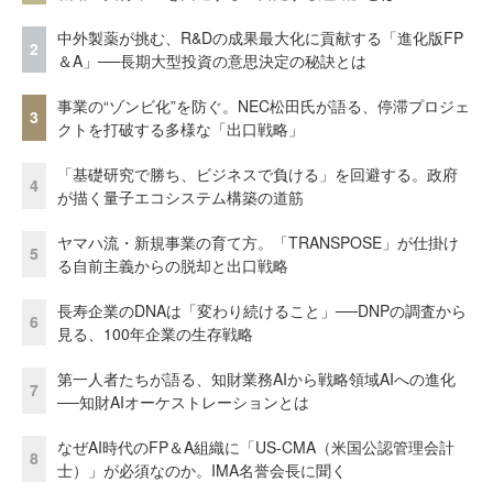
中外製薬が挑む、R&Dの成果最大化に貢献する「進化版FP
2
＆A」──長期大型投資の意思決定の秘訣とは
事業の“ゾンビ化”を防ぐ。NEC松田氏が語る、停滞プロジェ
3
クトを打破する多様な「出口戦略」
「基礎研究で勝ち、ビジネスで負ける」を回避する。政府
4
が描く量子エコシステム構築の道筋
ヤマハ流・新規事業の育て方。「TRANSPOSE」が仕掛け
5
る自前主義からの脱却と出口戦略
長寿企業のDNAは「変わり続けること」──DNPの調査から
6
見る、100年企業の生存戦略
第一人者たちが語る、知財業務AIから戦略領域AIへの進化
7
──知財AIオーケストレーションとは
なぜAI時代のFP＆A組織に「US-CMA（米国公認管理会計
8
士）」が必須なのか。IMA名誉会長に聞く