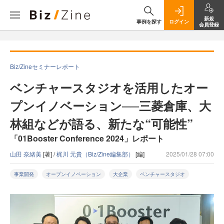
新規
事例を探す
ログイン
会員登録
Biz/Zineセミナーレポート
ベンチャースタジオを活用したオー
プンイノベーション──三菱倉庫、大
林組などが語る、新たな“可能性”
「01Booster Conference 2024」レポート
山田 奈緒美
[著] /
梶川 元貴（Biz/Zine編集部）
[編]
2025/01/28 07:00
事業開発
オープンイノベーション
大企業
ベンチャースタジオ