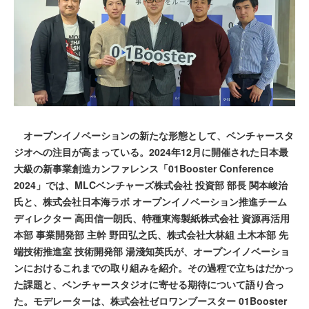
オープンイノベーションの新たな形態として、ベンチャースタ
ジオへの注目が高まっている。2024年12月に開催された日本最
大級の新事業創造カンファレンス「01Booster Conference
2024」では、MLCベンチャーズ株式会社 投資部 部長 関本峻治
氏と、株式会社日本海ラボ オープンイノベーション推進チーム
ディレクター 高田信一朗氏、特種東海製紙株式会社 資源再活用
本部 事業開発部 主幹 野田弘之氏、株式会社大林組 土木本部 先
端技術推進室 技術開発部 湯淺知英氏が、オープンイノベーショ
ンにおけるこれまでの取り組みを紹介。その過程で立ちはだかっ
た課題と、ベンチャースタジオに寄せる期待について語り合っ
た。モデレーターは、株式会社ゼロワンブースター 01Booster