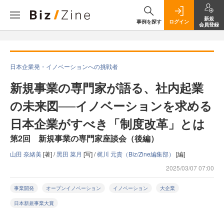
新規
事例を探す
ログイン
会員登録
日本企業発・イノベーションへの挑戦者
新規事業の専門家が語る、社内起業
の未来図──イノベーションを求める
日本企業がすべき「制度改革」とは
第2回 新規事業の専門家座談会（後編）
山田 奈緒美
[著] /
黑田 菜月
[写] /
梶川 元貴（Biz/Zine編集部）
[編]
2025/03/07 07:00
事業開発
オープンイノベーション
イノベーション
大企業
日本新規事業大賞