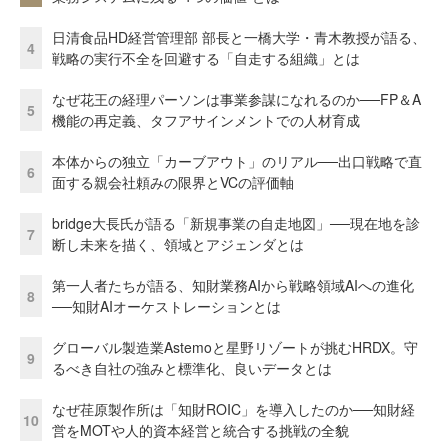
日清食品HD経営管理部 部長と一橋大学・青木教授が語る、
4
戦略の実行不全を回避する「自走する組織」とは
なぜ花王の経理パーソンは事業参謀になれるのか──FP＆A
5
機能の再定義、タフアサインメントでの人材育成
本体からの独立「カーブアウト」のリアル──出口戦略で直
6
面する親会社頼みの限界とVCの評価軸
bridge大長氏が語る「新規事業の自走地図」──現在地を診
7
断し未来を描く、領域とアジェンダとは
第一人者たちが語る、知財業務AIから戦略領域AIへの進化
8
──知財AIオーケストレーションとは
グローバル製造業Astemoと星野リゾートが挑むHRDX。守
9
るべき自社の強みと標準化、良いデータとは
なぜ荏原製作所は「知財ROIC」を導入したのか──知財経
10
営をMOTや人的資本経営と統合する挑戦の全貌