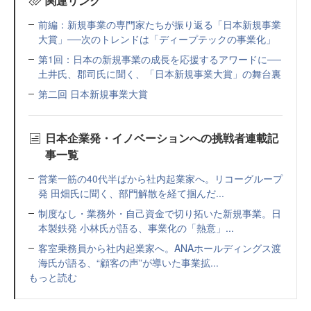
関連リンク
前編：新規事業の専門家たちが振り返る「日本新規事業
大賞」──次のトレンドは「ディープテックの事業化」
第1回：日本の新規事業の成長を応援するアワードに──
土井氏、郡司氏に聞く、「日本新規事業大賞」の舞台裏
第二回 日本新規事業大賞
日本企業発・イノベーションへの挑戦者連載記
事一覧
営業一筋の40代半ばから社内起業家へ。リコーグループ
発 田畑氏に聞く、部門解散を経て掴んだ...
制度なし・業務外・自己資金で切り拓いた新規事業。日
本製鉄発 小林氏が語る、事業化の「熱意」...
客室乗務員から社内起業家へ。ANAホールディングス渡
海氏が語る、“顧客の声”が導いた事業拡...
もっと読む