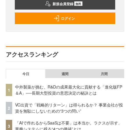
新規会員登録
無料
ログイン
アクセスランキング
今日
週間
月間
中外製薬が挑む、R&Dの成果最大化に貢献する「進化版FP
1
＆A」──長期大型投資の意思決定の秘訣とは
VC出資で「戦略的リターン」は得られるか？ 事業会社が投
2
資を無駄にしないための“3つの問い”
「AIで作れるからSaaSは不要」は本当か。ラクスが示す、
3
業務システムに残る“4つの価値”とは